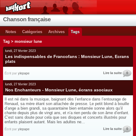
Chanson française
Notes
Catégories
Archives
Tags
Tag > monsieur lune
lundi, 27 février 2023
Les indispensables de Francofans : Monsieur Lune, Ecrans
plats
Lire la suite
0
Écrit par
ylepape
lundi, 27 février 2023
Nos Enchanteurs - Monsieur Lune, écrans asociaux
Il est né dans la musique, baignant dès l’enfance dans l’entourage de
Renaud, sa mère étant son attachée de presse. Le petit blond à bouille
d’ange a bien grandi, sa quarantaine bien entamée sonne alors qu’il
chante depuis plus de vingt ans, et n’a rien perdu de son âme d’enfant.
C’est sans doute pour cela que ses disques et concerts illustrés pour
enfants plaisent autant. Mais les adultes ne...
Lire la suite
0
Écrit par
ylepape