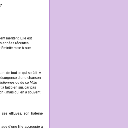
17
nt méritent. Elle est
es années récentes.
e féminité mise à nue.
t de tout ce qui se fait. À
 la résurgence d’une chanson
éoliennes
ou de ce
Mille
t à fait bien sûr, car pas
ion), mais qui en a souvent
 ses effluves, son haleine
’image d’une fille accroupie à