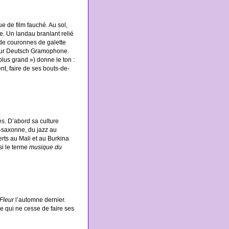
e de film fauché. Au sol,
e. Un landau branlant relié
 de couronnes de galette
eur Deutsch Gramophone.
plus grand ») donne le ton :
nt, faire de ses bouts-de-
es. D’abord sa culture
o-saxonne, du jazz au
erts au Mali et au Burkina
si le terme
musique du
Fleur
l’automne dernier.
e qui ne cesse de faire ses