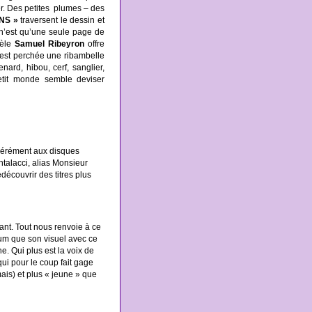
er. Des petites plumes – des
NS »
traversent le dessin et
et n’est qu’une seule page de
dèle
Samuel Ribeyron
offre
’est perchée une ribambelle
nard, hibou, cerf, sanglier,
petit monde semble deviser
odérément aux disques
alacci, alias Monsieur
découvrir des titres plus
lant. Tout nous renvoie à ce
lbum que son visuel avec ce
e. Qui plus est la voix de
ui pour le coup fait gage
mais) et plus « jeune » que