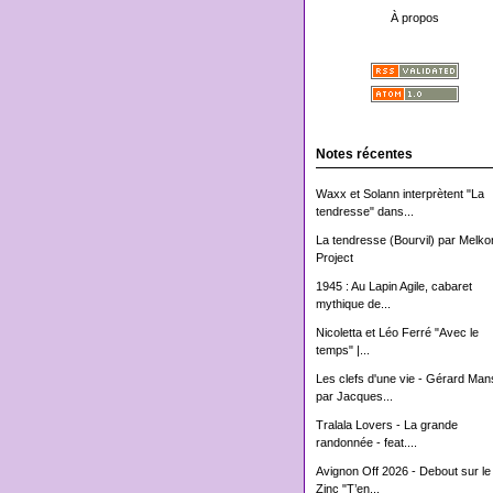
À propos
Notes récentes
Waxx et Solann interprètent "La
tendresse" dans...
La tendresse (Bourvil) par Melko
Project
1945 : Au Lapin Agile, cabaret
mythique de...
Nicoletta et Léo Ferré "Avec le
temps" |...
Les clefs d'une vie - Gérard Man
par Jacques...
Tralala Lovers - La grande
randonnée - feat....
Avignon Off 2026 - Debout sur le
Zinc "T’en...