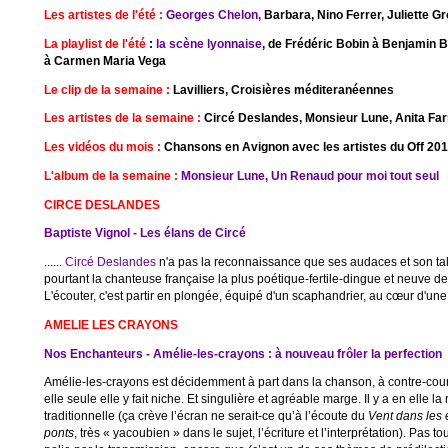
Les artistes de l'été :
Georges Chelon,
Barbara, Nino Ferrer, Juliette G
La playlist de l'été
:
la scène lyonnaise
, de Frédéric Bobin à Benjamin B
à Carmen Maria Vega
Le clip de la semaine :
Lavilliers, Croisières méditeranéennes
Les artistes de la semaine :
Circé Deslandes, Monsieur Lune, Anita Farm
Les vidéos du mois :
Chansons en Avignon avec les artistes du Off 20
L'album de la semaine :
Monsieur Lune, Un Renaud pour moi tout seul
CIRCE DESLANDES
Baptiste Vignol - Les élans de Circé
......
Circé Deslandes
n'a pas la reconnaissance que ses audaces et son tale
pourtant la chanteuse française la plus poétique-fertile-dingue et neuve d
L'écouter, c'est partir en plongée, équipé d'un scaphandrier, au cœur d'un
AMELIE LES CRAYONS
Nos Enchanteurs - Amélie-les-crayons : à nouveau frôler la perfection
Amélie-les-crayons est décidemment à part dans la chanson, à contre-couran
elle seule elle y fait niche. Et singulière et agréable marge. Il y a en elle
traditionnelle (ça crève l’écran ne serait-ce qu’à l’écoute du
Vent dans les 
ponts
, très « yacoubien » dans le sujet, l’écriture et l’interprétation). Pas tou