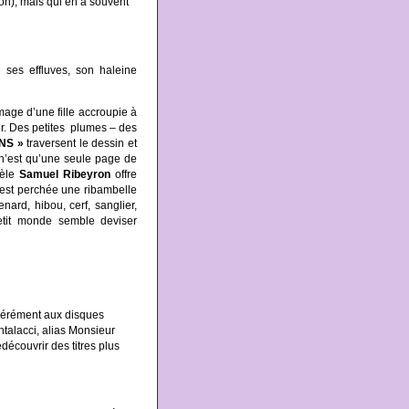
ion), mais qui en a souvent
 ses effluves, son haleine
’image d’une fille accroupie à
er. Des petites plumes – des
NS »
traversent le dessin et
et n’est qu’une seule page de
dèle
Samuel Ribeyron
offre
’est perchée une ribambelle
nard, hibou, cerf, sanglier,
petit monde semble deviser
odérément aux disques
alacci, alias Monsieur
découvrir des titres plus