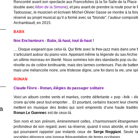
Rencontré avant son spectacle aux Francofolies (à la 5e Salle de la Plac
double avec
Albin de la Simone
), et peu avant de prendre la route pour le
Tadoussac, le musicien et écrivain Michel-Olivier Gasse se montre à la fois 
réservé au projet musical qu’il a formé avec sa "blonde", l’auteur-composit
Archambault, en 2015.
BABX
Nos Enchanteurs - Babx, là-haut, tout là-haut !
.... Disque exigeant que celui-là. Qui flirte avec le free-jazz mais dans une
s’articulant autour du piano-voix. Appelant même la légende du sax Archie
un ultime morceau en liberté. Nous sommes loin des standards pop ou du 
révolte ou de colère tonitruante, mais des larmes contenues. Pas de batte
mais une mélancolie noire, une tristesse digne, une foi dans la vie, une spir
RONAN
Claude Fèvre - Ronan, élégies du passager solitaire
Voici un album contre vents et marées, contre déferlante « pop –folk – élec
croire qu’elle peut tout emporter… Et pourtant, certains tracent leur chemi
a
mettent en musique des textes qui sont empreints d’une haute tradition
Ronan Le Guennec
est de ceux-là.
Son nom et son prénom, éminemment celtes, s’harmonisent étrangement
profondeur de son regard, avec sa réserve, quand il vous aborde, et surto
qui pourraient rappeler par instants ceux de
Serge Reggiani
. Seule l
vocables dénonce une longue fréquentation de terres occitanes.