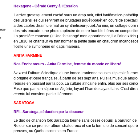
Hexagone - Gérald Genty à l’Essaïon
Il arrive grotesquement caché sous un drap noir, effet fantômatico-pathétiqu
des ustensiles qui serviront de bruitages pouêt-pouêt en cours de spectacl
à des câbles dissimule mal un synthétiseur-jouet. Au mur, un collage doré
rage
des rois encadre une photo rapiécée de notre humble héros en composit
La première chanson (« Une fois rangé mon appartement, il a l’air dix fois 
e
en 1h30, le chanteur va transformer la petite salle en chaudron incandesce
ficelle une symphonie en gags majeurs.
ANITA FARMINE
Nos Enchanteurs - Anita Farmine, femme du monde en liberté
Next
est l’album éclectique d’une franco-iranienne sous multiples influenc
d’origine et celle française, à partir de ses sept ans. Puis la musique angl
reggae en passant par la pop. La culture africaine enfin, plus par ses conc
Faso que par son séjour en Algérie, fuyant l’Iran des ayatollahs. C’est dire 
monde
lui convient particulièrement.
SARATOGA
RFI - Saratoga, séduction par la douceur
Le duo de chanson folk Saratoga tourne sans cesse depuis la parution de
Retour sur ce premier album chaleureux et sur la formule de concert épuré
preuves, au Québec comme en France.