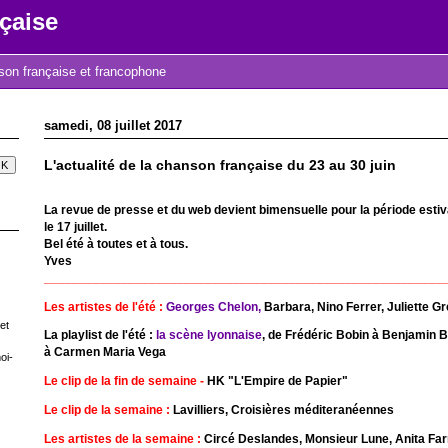
çaise
nson française et francophone
samedi, 08 juillet 2017
L'actualité de la chanson française du 23 au 30 juin
La revue de presse et du web devient bimensuelle pour la période esti
le 17 juillet.
Bel été à toutes et à tous.
Yves
_________________________________________________________
Les artistes de l'été :
Georges Chelon,
Barbara, Nino Ferrer, Juliette G
et
La playlist de l'été :
la scène lyonnaise
, de Frédéric Bobin à Benjamin B
à Carmen Maria Vega
oi-
Le clip de la fin de semaine -
HK "L'Empire de Papier"
Le clip de la semaine :
Lavilliers, Croisières méditeranéennes
Les artistes de la semaine :
Circé Deslandes, Monsieur Lune, Anita Farm