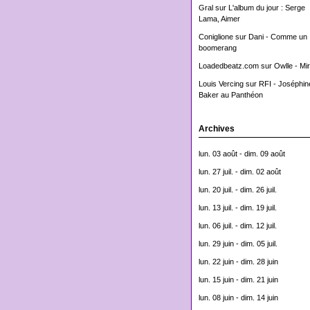
Gral
sur
L'album du jour : Serge
Lama, Aimer
Coniglione
sur
Dani - Comme un
boomerang
Loadedbeatz.com
sur
Owlle - Mi
Louis Vercing
sur
RFI - Joséphin
Baker au Panthéon
Archives
lun. 03 août - dim. 09 août
lun. 27 juil. - dim. 02 août
lun. 20 juil. - dim. 26 juil.
lun. 13 juil. - dim. 19 juil.
lun. 06 juil. - dim. 12 juil.
lun. 29 juin - dim. 05 juil.
lun. 22 juin - dim. 28 juin
lun. 15 juin - dim. 21 juin
lun. 08 juin - dim. 14 juin