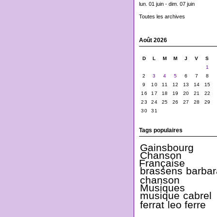
lun. 01 juin - dim. 07 juin
Toutes les archives
Août 2026
D
L
M
M
J
V
S
1
2
3
4
5
6
7
8
9
10
11
12
13
14
15
16
17
18
19
20
21
22
23
24
25
26
27
28
29
30
31
Tags populaires
Gainsbourg
Chanson
Française
brassens
barbar
chanson
Musiques
musique
cabrel
ferrat
leo ferre