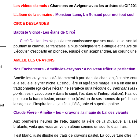
Les vidéos du mois :
Chansons en Avignon avec les artistes du Off 20
L'album de la semaine :
Monsieur Lune, Un Renaud pour moi tout seul
CIRCE DESLANDES
Baptiste Vignol - Les élans de Circé
......
Circé Deslandes
n'a pas la reconnaissance que ses audaces et son tale
pourtant la chanteuse française la plus poétique-fertile-dingue et neuve d
L'écouter, c'est partir en plongée, équipé d'un scaphandrier, au cœur d'un
AMELIE LES CRAYONS
ni
Nos Enchanteurs - Amélie-les-crayons : à nouveau frôler la perfection
Amélie-les-crayons est décidemment à part dans la chanson, à contre-couran
elle seule elle y fait niche. Et singulière et agréable marge. Il y a en elle
traditionnelle (ça crève l’écran ne serait-ce qu’à l’écoute du
Vent dans les 
ponts
, très « yacoubien » dans le sujet, l’écriture et l’interprétation). Pas tou
polie par la transmission, encore que (c’est un de ses thèmes de prédilect
la sagesse, l’inspiration et, au final, l’élégante et superbe patine.
set
Claude Fèvre - Amélie – les – crayons, la magie du bal des vivants
Aux premières heures de l’été, quand la
Fête de la musique
a laissé
brûlante, voilà que vous arrive un album comme un souffle d’air frais.
Il est blanc, juste illustré de traits de crayons pastel. La couverture offre l