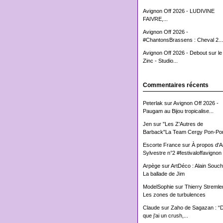
Avignon Off 2026 - LUDIVINE
FAIVRE,...
Avignon Off 2026 -
#ChantonsBrassens : Cheval 2...
Avignon Off 2026 - Debout sur le
Zinc - Studio...
Commentaires récents
Peterlak
sur
Avignon Off 2026 -
Paugam au Bijou tropicalise...
Jen
sur
"Les Z'Autres de
Barback"La Team Cergy Pon-Pon
Escorte France
sur
À propos d'
Sylvestre n°2 #festivaloffavignon
Arpège
sur
ArtDéco : Alain Souch
La ballade de Jim
ModelSophie
sur
Thierry Stremler
Les zones de turbulences
Claude
sur
Zaho de Sagazan : “
que j'ai un crush,...