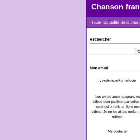
Chanson fran
Toute l'actualité de la cha
Rechercher
Mon email
yveslepape@gmail.com
Les textes accompagnant les
vidéos sont publiées par celles 
ceux qui ont mis en ligne ces
vidéos. Je ne les ai pas écrits m
même !
Me contacter