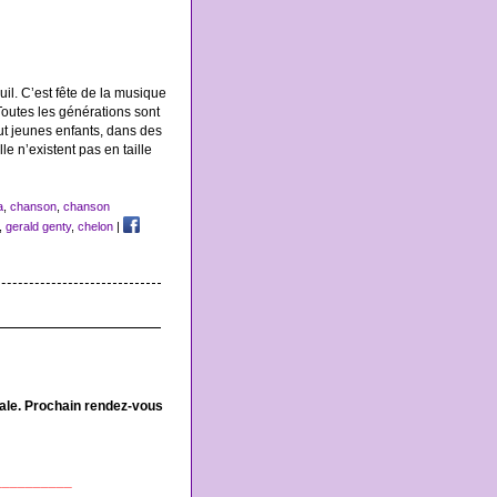
euil. C’est fête de la musique
Toutes les générations sont
t jeunes enfants, dans des
le n’existent pas en taille
a
,
chanson
,
chanson
,
gerald genty
,
chelon
|
vale. Prochain rendez-vous
__________