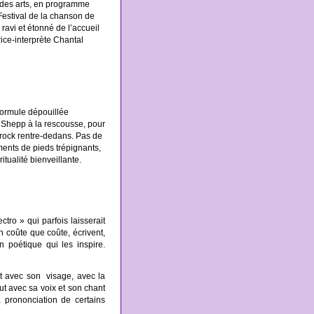
e des arts, en programme
 Festival de la chanson de
ravi et étonné de l’accueil
rice-interprète Chantal
 formule dépouillée
 Shepp à la rescousse, pour
rock rentre-dedans. Pas de
ments de pieds trépignants,
itualité bienveillante.
tro » qui parfois laisserait
n coûte que coûte, écrivent,
 poétique qui les inspire.
 avec son visage, avec la
ut avec sa voix et son chant
a prononciation de certains