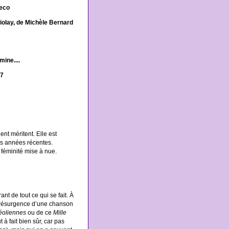
reco
iolay, de Michèle Bernard
ine....
17
nt méritent. Elle est
es années récentes.
e féminité mise à nue.
t de tout ce qui se fait. À
 la résurgence d’une chanson
éoliennes
ou de ce
Mille
t à fait bien sûr, car pas