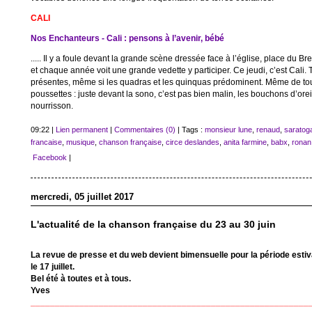
CALI
Nos Enchanteurs - Cali : pensons à l’avenir, bébé
..... Il y a foule devant la grande scène dressée face à l’église, place du Br
et chaque année voit une grande vedette y participer. Ce jeudi, c’est Cali. 
présentes, même si les quadras et les quinquas prédominent. Même de tou
poussettes : juste devant la sono, c’est pas bien malin, les bouchons d’oreil
nourrisson.
09:22 |
Lien permanent
|
Commentaires (0)
| Tags :
monsieur lune
,
renaud
,
saratog
francaise
,
musique
,
chanson française
,
circe deslandes
,
anita farmine
,
babx
,
ronan
Facebook
|
mercredi, 05 juillet 2017
L'actualité de la chanson française du 23 au 30 juin
La revue de presse et du web devient bimensuelle pour la période esti
le 17 juillet.
Bel été à toutes et à tous.
Yves
_________________________________________________________