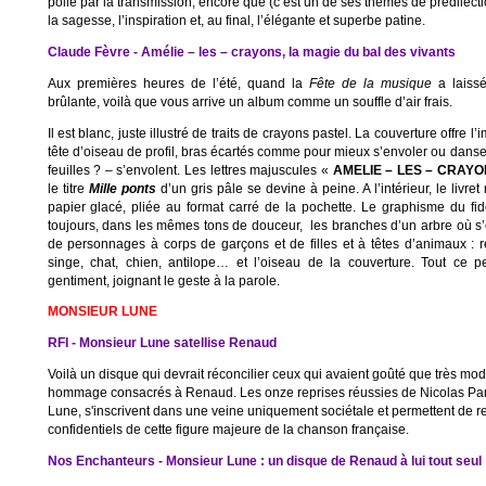
polie par la transmission, encore que (c’est un de ses thèmes de prédilect
la sagesse, l’inspiration et, au final, l’élégante et superbe patine.
Claude Fèvre - Amélie – les – crayons, la magie du bal des vivants
Aux premières heures de l’été, quand la
Fête de la musique
a laissé
brûlante, voilà que vous arrive un album comme un souffle d’air frais.
Il est blanc, juste illustré de traits de crayons pastel. La couverture offre l
tête d’oiseau de profil, bras écartés comme pour mieux s’envoler ou dans
feuilles ? – s’envolent. Les lettres majuscules «
AMELIE – LES – CRAYO
le titre
Mille ponts
d’un gris pâle se devine à peine. A l’intérieur, le livr
papier glacé, pliée au format carré de la pochette. Le graphisme du fi
toujours, dans les mêmes tons de douceur, les branches d’un arbre où s
de personnages à corps de garçons et de filles et à têtes d’animaux : re
singe, chat, chien, antilope… et l’oiseau de la couverture. Tout ce 
gentiment, joignant le geste à la parole.
MONSIEUR LUNE
RFI - Monsieur Lune satellise Renaud
Voilà un disque qui devrait réconcilier ceux qui avaient goûté que très m
hommage consacrés à Renaud. Les onze reprises réussies de Nicolas Pant
Lune, s'inscrivent dans une veine uniquement sociétale et permettent de re
confidentiels de cette figure majeure de la chanson française.
Nos Enchanteurs - Monsieur Lune : un disque de Renaud à lui tout seul