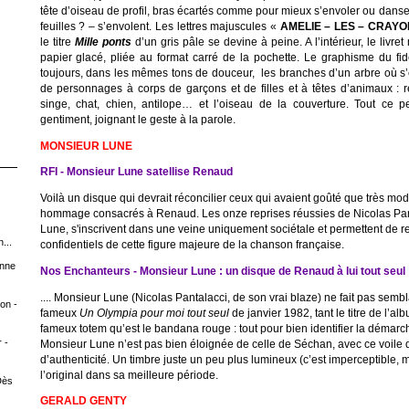
tête d’oiseau de profil, bras écartés comme pour mieux s’envoler ou dans
feuilles ? – s’envolent. Les lettres majuscules «
AMELIE – LES – CRAYO
le titre
Mille ponts
d’un gris pâle se devine à peine. A l’intérieur, le livr
papier glacé, pliée au format carré de la pochette. Le graphisme du fi
toujours, dans les mêmes tons de douceur, les branches d’un arbre où s
de personnages à corps de garçons et de filles et à têtes d’animaux : re
singe, chat, chien, antilope… et l’oiseau de la couverture. Tout ce 
gentiment, joignant le geste à la parole.
MONSIEUR LUNE
RFI - Monsieur Lune satellise Renaud
Voilà un disque qui devrait réconcilier ceux qui avaient goûté que très m
hommage consacrés à Renaud. Les onze reprises réussies de Nicolas Pant
Lune, s'inscrivent dans une veine uniquement sociétale et permettent de re
...
confidentiels de cette figure majeure de la chanson française.
Anne
Nos Enchanteurs - Monsieur Lune : un disque de Renaud à lui tout seul
.... Monsieur Lune (Nicolas Pantalacci, de son vrai blaze) ne fait pas semb
on -
fameux
Un Olympia pour moi tout seul
de janvier 1982, tant le titre de l’a
fameux totem qu’est le bandana rouge : tout pour bien identifier la démarch
 -
Monsieur Lune n’est pas bien éloignée de celle de Séchan, avec ce voile q
d’authenticité. Un timbre juste un peu plus lumineux (c’est imperceptible, 
l’original dans sa meilleure période.
Dès
GERALD GENTY