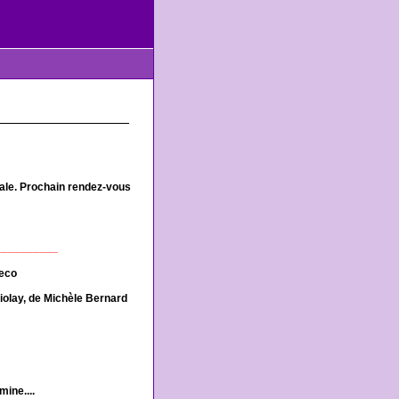
vale. Prochain rendez-vous
__________
reco
iolay, de Michèle Bernard
ine....