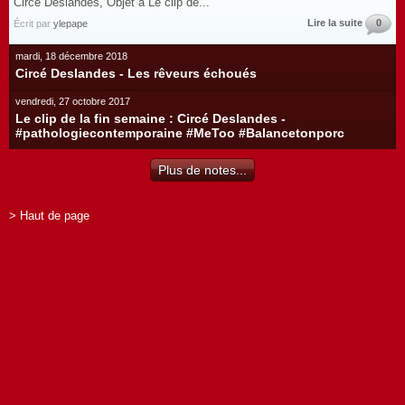
Circe Deslandes, Objet a Le clip de...
Lire la suite
0
Écrit par
ylepape
mardi, 18 décembre 2018
Circé Deslandes - Les rêveurs échoués
vendredi, 27 octobre 2017
Le clip de la fin semaine : Circé Deslandes -
#pathologiecontemporaine #MeToo #Balancetonporc
Plus de notes...
> Haut de page