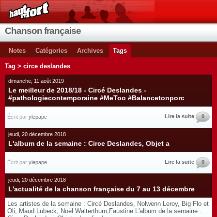
Chanson française
Notes
Catégories
Archives
Tags
Tag > circe deslandes
dimanche, 11 août 2019
Le meilleur de 2018/18 - Circé Deslandes -
#pathologiecontemporaine #MeToo #Balancetonporc
Lire la suite
0
Écrit par
ylepape
jeudi, 20 décembre 2018
L'album de la semaine : Circe Deslandes, Objet a
Lire la suite
0
Écrit par
ylepape
jeudi, 20 décembre 2018
L'actualité de la chanson française du 7 au 13 décembre
Les artistes de la semaine : Circé Deslandes, Nolwenn Leroy, Big Flo et
Oli, Maud Lubeck, Noël Walterthum,Faustine L'album de la semaine :