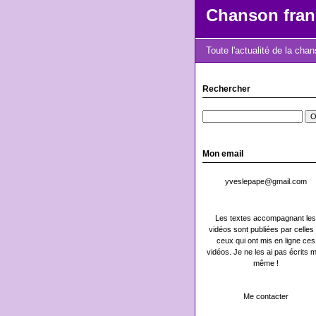
Chanson fran
Toute l'actualité de la cha
Rechercher
Mon email
yveslepape@gmail.com
Les textes accompagnant les
vidéos sont publiées par celles 
ceux qui ont mis en ligne ces
vidéos. Je ne les ai pas écrits m
même !
Me contacter