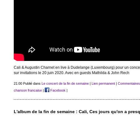
Cali & Augustin Charnet en live à Dudelange (Luxembourg) pour un concer
sur invitations le 20 juin 2020. Avec en guests Mathilda & John Rech
21:00 Publié dans
Le concert de la fin de semaine
|
Lien permanent
|
Commentaires 
chanson francaise
|
Facebook
|
L'album de la fin de semaine : Cali, Ces jours qu'on a pres