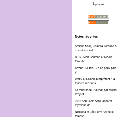
À propos
Notes récentes
Sofiane Saidi, Camélia Jordana &
Théo Ceccaldi...
RTS - Mort Shuman et Nicole
Croisille -...
Arthur H & Izia - Je ne peux plus 
je...
Waxx et Solann interprètent "La
tendresse" dans...
La tendresse (Bourvil) par Melko
Project
1945 : Au Lapin Agile, cabaret
mythique de...
Nicoletta et Léo Ferré "Avec le
temps" |...