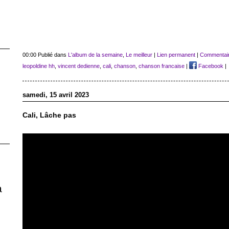
00:00 Publié dans
L'album de la semaine
,
Le meilleur
|
Lien permanent
|
Commentair
leopoldine hh
,
vincent dedienne
,
cali
,
chanson
,
chanson francaise
|
Facebook
|
samedi, 15 avril 2023
Cali, Lâche pas
a