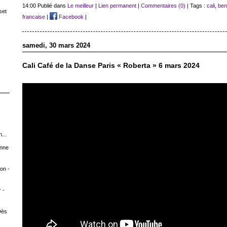
14:00 Publié dans
Le meilleur
|
Lien permanent
|
Commentaires (0)
| Tags :
cali
,
ben
set
francaise
|
Facebook
|
samedi, 30 mars 2024
Cali Café de la Danse Paris « Roberta » 6 mars 2024
...
Anne
on -
 -
Dès