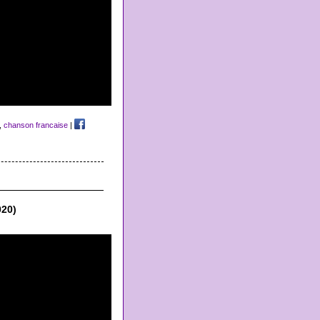
,
chanson francaise
|
020)