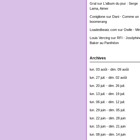
Gral
sur
L'album du jour : Serge
Lama, Aimer
Coniglione
sur
Dani - Comme un
boomerang
Loadedbeatz.com
sur
Owlle - Mi
Louis Vercing
sur
RFI - Joséphin
Baker au Panthéon
Archives
lun. 03 août - dim. 09 août
lun. 27 juil. - dim. 02 août
lun. 20 juil. - dim. 26 juil.
lun. 13 juil. - dim. 19 juil.
lun. 06 juil. - dim. 12 juil.
lun. 29 juin - dim. 05 juil.
lun. 22 juin - dim. 28 juin
lun. 15 juin - dim. 21 juin
lun. 08 juin - dim. 14 juin