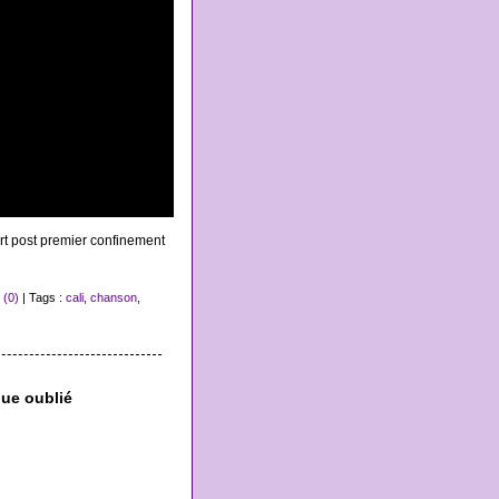
t post premier confinement
(0)
| Tags :
cali
,
chanson
,
que oublié