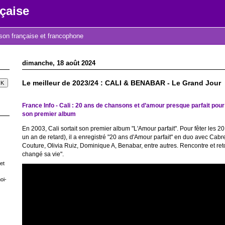
çaise
nson française et francophone
dimanche, 18 août 2024
Le meilleur de 2023/24 : CALI & BENABAR - Le Grand Jour
France Info - Cali : 20 ans de chansons et d’amour presque parfait pour
son premier album
En 2003, Cali sortait son premier album "L'Amour parfait". Pour fêter les 
un an de retard), il a enregistré "20 ans d'Amour parfait" en duo avec Cabr
Couture, Olivia Ruiz, Dominique A, Benabar, entre autres. Rencontre et reto
changé sa vie".
et
oi-