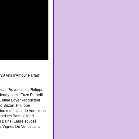
"20 Ans d'Amour Parfait"
cal Provencel et Philippe
teady-cam : Enzo Pianetti
 Céline Loyer Producteur
no Buzan, Philippe
ino municipal de Vernet les
net les Bains (Henri
s Bains (Laure et José
 Vignes Du Vent et à la