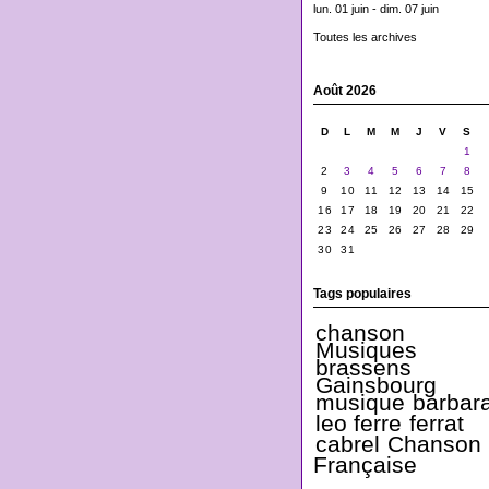
lun. 01 juin - dim. 07 juin
Toutes les archives
Août 2026
D
L
M
M
J
V
S
1
2
3
4
5
6
7
8
9
10
11
12
13
14
15
16
17
18
19
20
21
22
23
24
25
26
27
28
29
30
31
Tags populaires
chanson
Musiques
brassens
Gainsbourg
musique
barbar
leo ferre
ferrat
cabrel
Chanson
Française