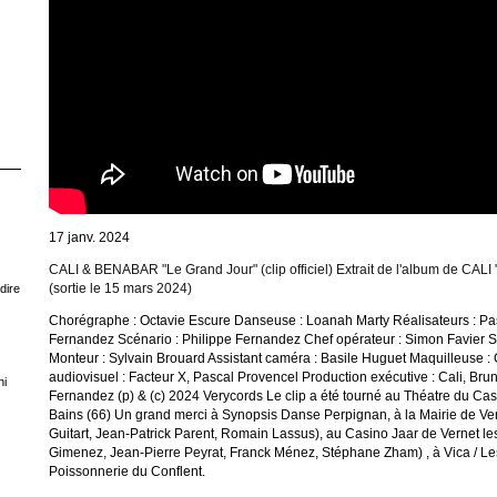
17 janv. 2024
CALI & BENABAR "Le Grand Jour" (clip officiel) Extrait de l'album de CALI 
(sortie le 15 mars 2024)
dire
Chorégraphe : Octavie Escure Danseuse : Loanah Marty Réalisateurs : Pas
Fernandez Scénario : Philippe Fernandez Chef opérateur : Simon Favier S
Monteur : Sylvain Brouard Assistant caméra : Basile Huguet Maquilleuse :
audiovisuel : Facteur X, Pascal Provencel Production exécutive : Cali, Bru
ni
Fernandez (p) & (c) 2024 Verycords Le clip a été tourné au Théatre du Cas
Bains (66) Un grand merci à Synopsis Danse Perpignan, à la Mairie de Ver
Guitart, Jean-Patrick Parent, Romain Lassus), au Casino Jaar de Vernet le
Gimenez, Jean-Pierre Peyrat, Franck Ménez, Stéphane Zham) , à Vica / Les
Poissonnerie du Conflent.