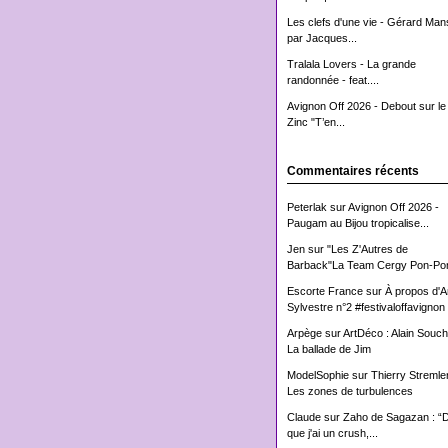
Les clefs d'une vie - Gérard Man
par Jacques...
Tralala Lovers - La grande
randonnée - feat....
Avignon Off 2026 - Debout sur le
Zinc "T’en...
Commentaires récents
Peterlak
sur
Avignon Off 2026 -
Paugam au Bijou tropicalise...
Jen
sur
"Les Z'Autres de
Barback"La Team Cergy Pon-Pon
Escorte France
sur
À propos d'
Sylvestre n°2 #festivaloffavignon
Arpège
sur
ArtDéco : Alain Souch
La ballade de Jim
ModelSophie
sur
Thierry Stremler
Les zones de turbulences
Claude
sur
Zaho de Sagazan : “
que j'ai un crush,...