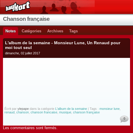
Chanson française
Notes
Catégories
Archives
Tags
L'album de la semaine - Monsieur Lune, Un Renaud pour
moi tout seul
dimanche, 02 juillet 2017
Écrit par
ylepape
dans la catégorie
L'album de la semaine
| Tags :
monsieur lune
,
renaud
,
chanson
,
chanson francaise
,
musique
,
chanson française
0
Les commentaires sont fermés.