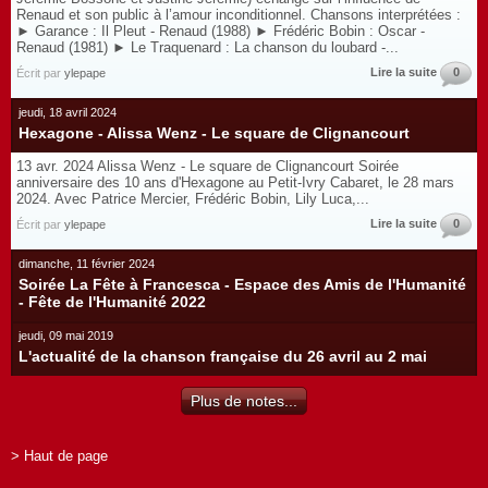
Renaud et son public à l’amour inconditionnel. Chansons interprétées :
► Garance : Il Pleut - Renaud (1988) ► Frédéric Bobin : Oscar -
Renaud (1981) ► Le Traquenard : La chanson du loubard -...
Lire la suite
0
Écrit par
ylepape
jeudi, 18 avril 2024
Hexagone - Alissa Wenz - Le square de Clignancourt
13 avr. 2024 Alissa Wenz - Le square de Clignancourt Soirée
anniversaire des 10 ans d'Hexagone au Petit-Ivry Cabaret, le 28 mars
2024. Avec Patrice Mercier, Frédéric Bobin, Lily Luca,...
Lire la suite
0
Écrit par
ylepape
dimanche, 11 février 2024
Soirée La Fête à Francesca - Espace des Amis de l'Humanité
- Fête de l'Humanité 2022
jeudi, 09 mai 2019
L'actualité de la chanson française du 26 avril au 2 mai
Plus de notes...
> Haut de page