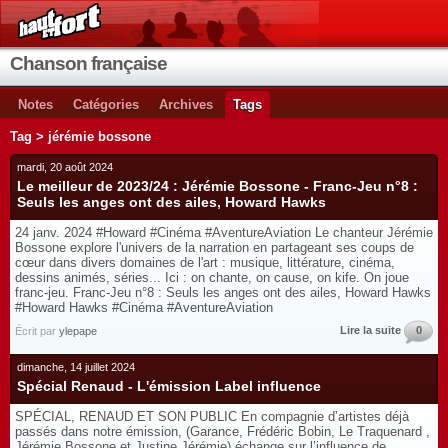
Chanson française
Notes
Catégories
Archives
Tags
Tag > jérémie bossone
mardi, 20 août 2024
Le meilleur de 2023/24 : Jérémie Bossone - Franc-Jeu n°8 :
Seuls les anges ont des ailes, Howard Hawks
24 janv. 2024 #Howard #Cinéma #AventureAviation Le chanteur Jérémie
Bossone explore l'univers de la narration en partageant ses coups de
cœur dans divers domaines de l'art : musique, littérature, cinéma,
dessins animés, séries... Ici : on chante, on cause, on kife. On joue
franc-jeu. Franc-Jeu n°8 : Seuls les anges ont des ailes, Howard Hawks
#Howard Hawks #Cinéma #AventureAviation
Lire la suite
0
Écrit par
ylepape
dimanche, 14 juillet 2024
Spécial Renaud - L'émission Label influence
SPÉCIAL, RENAUD ET SON PUBLIC En compagnie d’artistes déjà
passés dans notre émission, (Garance, Frédéric Bobin, Le Traquenard ,
Jérémie Bossone et Justine Jérémie) échange sur l’influence de