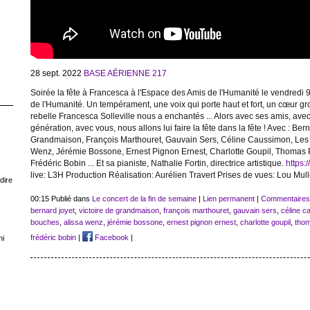
28 sept. 2022
BASE AÉRIENNE 217
Soirée la fête à Francesca à l'Espace des Amis de l'Humanité le vendredi 9
de l'Humanité. Un tempérament, une voix qui porte haut et fort, un cœur 
rebelle Francesca Solleville nous a enchantés ... Alors avec ses amis, avec
génération, avec vous, nous allons lui faire la fête dans la fête ! Avec : Ber
Grandmaison, François Marthouret, Gauvain Sers, Céline Caussimon, Les
Wenz, Jérémie Bossone, Ernest Pignon Ernest, Charlotte Goupil, Thomas Pi
Frédéric Bobin ... Et sa pianiste, Nathalie Fortin, directrice artistique.
https:
live: L3H Production Réalisation: Aurélien Travert Prises de vues: Lou Mul
dire
00:15 Publié dans
Le concert de la fin de semaine
|
Lien permanent
|
Commentaires 
bernard joyet
,
victoire de grandmaison
,
françois marthouret
,
gauvain sers
,
céline c
bouches
,
alissa wenz
,
jérémie bossone
,
ernest pignon ernest
,
charlotte goupil
,
thom
frédéric bobin
|
Facebook
|
ni