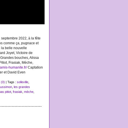
 septembre 2022, à la fête
gros comme ça, pugnace et
 la belle nouvelle
nard Joyet, Victoire de
 Grandes bouches, Alissa
tiot, Frasiak, Mèche,
//amis-humanite.fr/
Captation
ler et David Even
(0)
| Tags :
solleville
,
aussimon
,
les grandes
as pitiot
,
frasiak
,
mèche
,