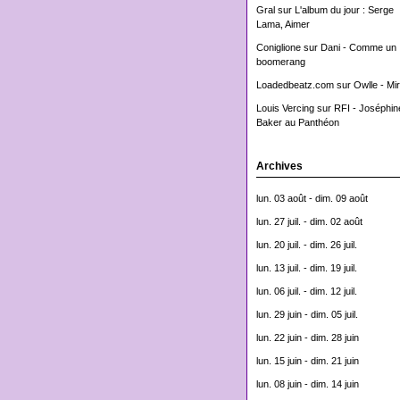
Gral
sur
L'album du jour : Serge
Lama, Aimer
Coniglione
sur
Dani - Comme un
boomerang
Loadedbeatz.com
sur
Owlle - Mi
Louis Vercing
sur
RFI - Joséphin
Baker au Panthéon
Archives
lun. 03 août - dim. 09 août
lun. 27 juil. - dim. 02 août
lun. 20 juil. - dim. 26 juil.
lun. 13 juil. - dim. 19 juil.
lun. 06 juil. - dim. 12 juil.
lun. 29 juin - dim. 05 juil.
lun. 22 juin - dim. 28 juin
lun. 15 juin - dim. 21 juin
lun. 08 juin - dim. 14 juin