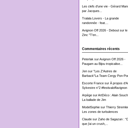
Les clefs d'une vie - Gérard Man
par Jacques...
Tralala Lovers - La grande
randonnée - feat....
Avignon Off 2026 - Debout sur le
Zinc "T’en...
Commentaires récents
Peterlak
sur
Avignon Off 2026 -
Paugam au Bijou tropicalise...
Jen
sur
"Les Z'Autres de
Barback"La Team Cergy Pon-Pon
Escorte France
sur
À propos d'
Sylvestre n°2 #festivaloffavignon
Arpège
sur
ArtDéco : Alain Souch
La ballade de Jim
ModelSophie
sur
Thierry Stremler
Les zones de turbulences
Claude
sur
Zaho de Sagazan : “
que j'ai un crush,...