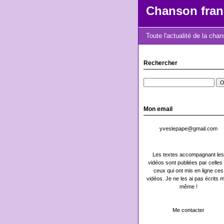
Chanson fran
Toute l'actualité de la cha
Rechercher
Mon email
yveslepape@gmail.com
Les textes accompagnant les
vidéos sont publiées par celles 
ceux qui ont mis en ligne ces
vidéos. Je ne les ai pas écrits m
même !
Me contacter