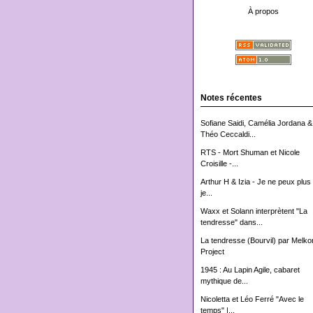
À propos
Notes récentes
Sofiane Saidi, Camélia Jordana &
Théo Ceccaldi...
RTS - Mort Shuman et Nicole
Croisille -...
Arthur H & Izia - Je ne peux plus 
je...
Waxx et Solann interprètent "La
tendresse" dans...
La tendresse (Bourvil) par Melko
Project
1945 : Au Lapin Agile, cabaret
mythique de...
Nicoletta et Léo Ferré "Avec le
temps" |...