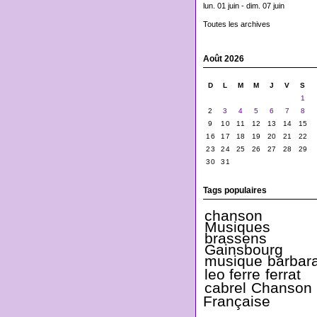
lun. 01 juin - dim. 07 juin
Toutes les archives
Août 2026
D
L
M
M
J
V
S
1
2
3
4
5
6
7
8
9
10
11
12
13
14
15
16
17
18
19
20
21
22
23
24
25
26
27
28
29
30
31
Tags populaires
chanson
Musiques
brassens
Gainsbourg
musique
barbar
leo ferre
ferrat
cabrel
Chanson
Française