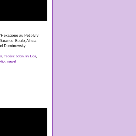
'Hexagone au Petit-Ivry
 Garance, Boule, Alissa
wel Dombrowsky.
er
,
frédéric bobin
,
lily luca
,
tiot
,
nawel