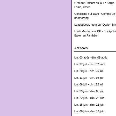
Gral
sur
L'album du jour : Serge
Lama, Aimer
Coniglione
sur
Dani - Comme un
boomerang
Loadedbeatz.com
sur
Owlle - Mi
Louis Vercing
sur
RFI - Joséphin
Baker au Panthéon
Archives
lun. 03 août - dim. 09 août
lun. 27 juil. - dim. 02 août
lun. 20 juil. - dim. 26 juil.
lun. 13 juil. - dim. 19 juil.
lun. 06 juil. - dim. 12 juil.
lun. 29 juin - dim. 05 juil.
lun. 22 juin - dim. 28 juin
lun. 15 juin - dim. 21 juin
lun. 08 juin - dim. 14 juin