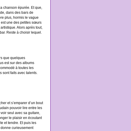
 la chanson épurée. Et que,
de, dans des bars de
re plus, hormis le vague
h est une des petites sœurs
rtistique. Alors après tout,
ar. Reste à choisir lequel.
ors que quelques
lus est sur des albums
accommodé à toutes les
 sont faits avec talents.
cher et s’emparer d’un bout
udain pouvoir lire entre les
e voir seul avec sa guitare,
nger le plaisir en écoutant
e et tendre. Et puis les
qui donne curieusement