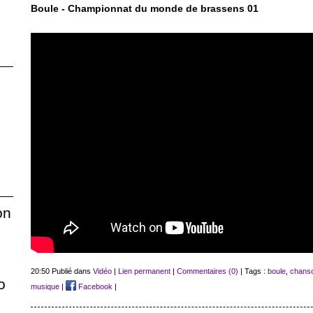
Boule - Championnat du monde de brassens 01
on
20:50 Publié dans
Vidéo
|
Lien permanent
|
Commentaires (0)
| Tags :
boule
,
chans
o
musique
|
Facebook
|