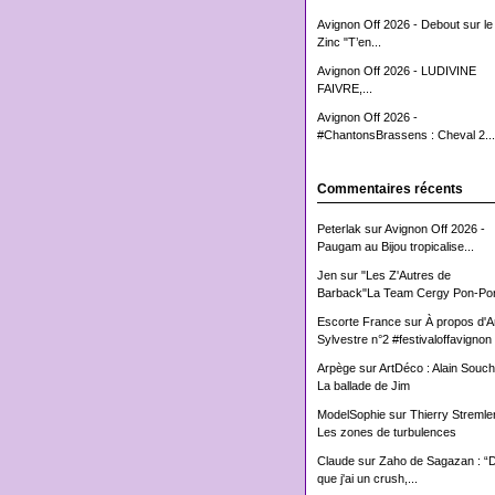
Avignon Off 2026 - Debout sur le
Zinc "T’en...
Avignon Off 2026 - LUDIVINE
FAIVRE,...
Avignon Off 2026 -
#ChantonsBrassens : Cheval 2...
Commentaires récents
Peterlak
sur
Avignon Off 2026 -
Paugam au Bijou tropicalise...
Jen
sur
"Les Z'Autres de
Barback"La Team Cergy Pon-Pon
Escorte France
sur
À propos d'
Sylvestre n°2 #festivaloffavignon
Arpège
sur
ArtDéco : Alain Souch
La ballade de Jim
ModelSophie
sur
Thierry Stremler
Les zones de turbulences
Claude
sur
Zaho de Sagazan : “
que j'ai un crush,...