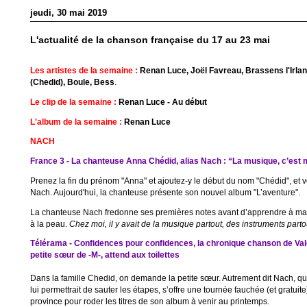
jeudi, 30 mai 2019
L'actualité de la chanson française du 17 au 23 mai
Les artistes de la semaine :
Renan Luce, Joël Favreau, Brassens l'Irlan
(Chedid), Boule, Bess
.
Le clip de la semaine :
Renan Luce - Au début
L'album de la semaine :
Renan Luce
NACH
France 3 - La chanteuse Anna Chédid, alias Nach : “La musique, c’est
Prenez la fin du prénom "Anna" et ajoutez-y le début du nom "Chédid", et 
Nach. Aujourd'hui, la chanteuse présente son nouvel album "L’aventure".
La chanteuse Nach fredonne ses premières notes avant d’apprendre à mar
à la peau.
Chez moi, il y avait de la musique partout, des instruments parto
Télérama - Confidences pour confidences, la chronique chanson de Val
petite sœur de -M-, attend aux toilettes
Dans la famille Chedid, on demande la petite sœur. Autrement dit Nach, qu
lui permettrait de sauter les étapes, s’offre une tournée fauchée (et gratuit
province pour roder les titres de son album à venir au printemps.