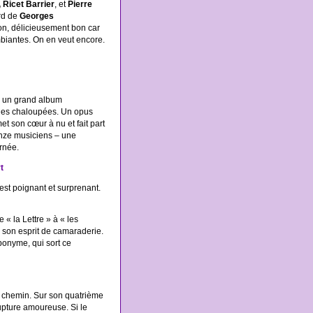
,
Ricet Barrier
, et
Pierre
ard de
Georges
bon, délicieusement bon car
biantes. On en veut encore.
c un grand album
dies chaloupées. Un opus
et son cœur à nu et fait part
inze musiciens – une
urnée.
t
st poignant et surprenant.
« la Lettre » à « les
e, son esprit de camaraderie.
ponyme, qui sort ce
e chemin. Sur son quatrième
upture amoureuse. Si le