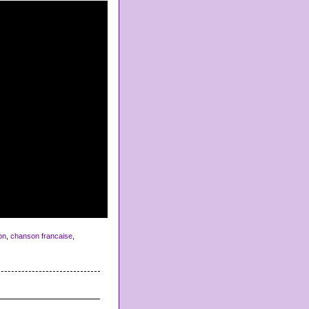
on
,
chanson francaise
,