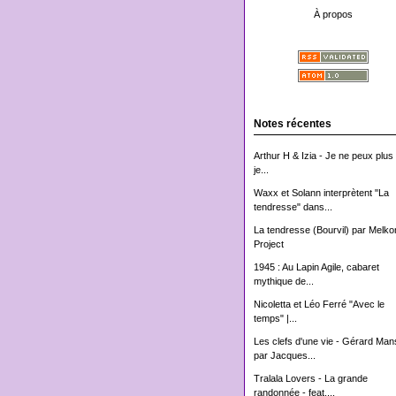
À propos
Notes récentes
Arthur H & Izia - Je ne peux plus 
je...
Waxx et Solann interprètent "La
tendresse" dans...
La tendresse (Bourvil) par Melko
Project
1945 : Au Lapin Agile, cabaret
mythique de...
Nicoletta et Léo Ferré "Avec le
temps" |...
Les clefs d'une vie - Gérard Man
par Jacques...
Tralala Lovers - La grande
randonnée - feat....