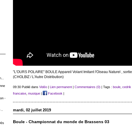
"L'OURS POLAIRE" BOULE Appareil Volant Imitant l'Oiseau Naturel , sortie
(CHOLBIZ / L'Autre Distribution)
...
Anne
09:30 Publié dans
Vidéo
|
Lien permanent
|
Commentaires (0)
| Tags :
boule
,
cedrik
francaise
,
musique
|
Facebook
|
on -
mardi, 02 juillet 2019
 -
Boule - Championnat du monde de Brassens 03
Dès