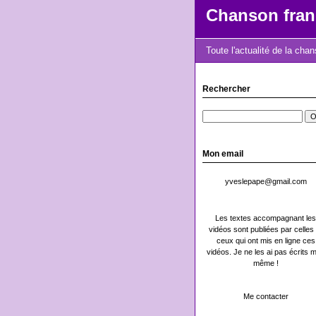
Chanson fran
Toute l'actualité de la cha
Rechercher
Mon email
yveslepape@gmail.com
Les textes accompagnant les
vidéos sont publiées par celles 
ceux qui ont mis en ligne ces
vidéos. Je ne les ai pas écrits m
même !
Me contacter