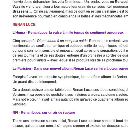
l’envie de se déhancher, les voix féminines… Un rendez-vous où
Renaud
Vassiliu
viendraient tour à tour mettre leur grain de sel sous l’œil goguen
Brassens
… On ne sait vraiment, mais ce dont on est sûr c’est que c’est 
son irrévérence pourrait bien consoler de la bêtise et des méchancetés am
RENAN LUCE
L'Huma - Renan Luce, la valse à mille temps du sentiment amoureux
Cinq ans après
D’une tonne à un tout petit poids
, Renan Luce revient ave
sentimental au souffle romantique et poétique mêlé de magnifiques mélo
qui porte son nom, sensible et émouvant écrit après une séparation, où il m
de ses tourments et de ses doutes, entouré d’un orchestre à cordes de qu
première pour l’artiste – avec lequel il se produira lors de sa prochaine to
Le Parisien - Dans son nouvel album, Renan Luce se livre à cœur ouver
Enregistré avec un orchestre symphonique, le quatrième album du Breton e
Un grand disque intemporel.
On a depuis quinze ans un faible pour Renan Luce, ses tubes sensibles, de 
Voisines », sa poésie du quotidien, ses histoires à tiroirs, sa plume ciselé
Mais notre cœur n’avait jamais autant battu qu’avec ce quatrième album é
vendredi.
RFI - Renan Luce, sur un air de rupture
Treize ans après son succès initial, Renan Luce continue son petit bout d
disque, qui porte son nom, il s’imagine crooner et explore en douceur sa r