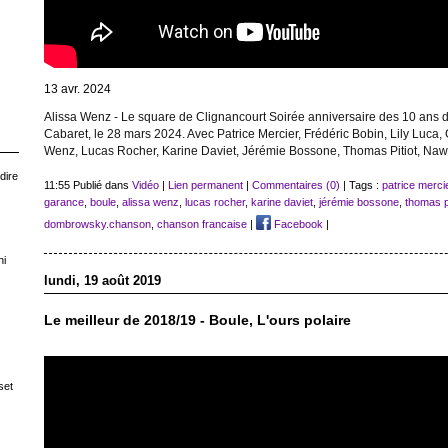
13 avr. 2024
Alissa Wenz - Le square de Clignancourt Soirée anniversaire des 10 ans d
Cabaret, le 28 mars 2024. Avec Patrice Mercier, Frédéric Bobin, Lily Luca,
Wenz, Lucas Rocher, Karine Daviet, Jérémie Bossone, Thomas Pitiot, Na
dire
11:55 Publié dans
Vidéo
|
Lien permanent
|
Commentaires (0)
| Tags :
patrice merci
garance
,
boule
,
alissa wenz
,
lucas rocher
,
karine daviet
,
jérémie bossone
,
thomas pi
dombrowsky.chanson
,
chanson francaise
|
Facebook
|
ni
lundi, 19 août 2019
Le meilleur de 2018/19 - Boule, L'ours polaire
set