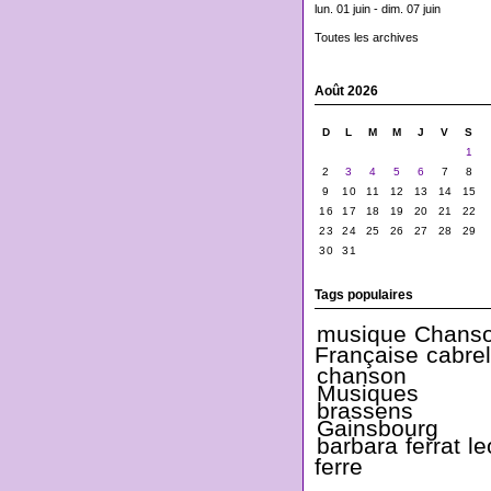
lun. 01 juin - dim. 07 juin
Toutes les archives
Août 2026
D
L
M
M
J
V
S
1
2
3
4
5
6
7
8
9
10
11
12
13
14
15
16
17
18
19
20
21
22
23
24
25
26
27
28
29
30
31
Tags populaires
musique
Chans
Française
cabrel
chanson
Musiques
brassens
Gainsbourg
barbara
ferrat
le
ferre