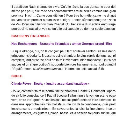
Il paraît que Nach change de style. Qu’elle lâche la pop dansante pour de
même pas peur, elle rode ses nouveaux titres toute seule comme une gran
province. Nach… Ça ne vous dit rien ? Pour être honnête, ça ne me dit guè
souvenir d’un premier album lisse et léger. Et bien sûr son pedigree : Nac
de -M-. Donc un pilier du clan Chedid. Qui bénéficie d’un solide entourage a
pourquoi ne pas aller voir ce qu’elle est capable de donner seule dans un b
BRASSENS L'IRLANDAIS
Nos Enchanteurs - Brassens l’Irlandais : tonton Georges prend l’Eire
Disque étrange, qui, on le conçoit, peut tant soulever l’enthousiasme deh
grincements dedans. Brassens est le chanteur le plus repris de tous, qui p
complets, tant qu’on ne peut en faire l’inventaire, bien trop vaste. On l’a 
sauces et on s’aperçoit qu’il supporte bien ces traitements, surtout quand ils
Régulièrement
NosEnchanteurs
vous informe de cette actualité-là.
BOULE
Claude Févre - Boule, « lunaire ascendant lunatique »
Boule
, comment faire le portrait de ce chanteur lunaire ? Comment l’appro
de sa folie consolatrice ? Faut-il écouter l’album puis le voir en scène et so
vers, entre les lignes ? A moins qu’il ne soit préférable de faire l’inverse : l
dans une approche très minimaliste, sur le ton de la confidence, puis prolo
les chansons enregistrées… En savourer tout à loisir la fine plume, insolent
arrangements, les guitares, piano, basse, et la batterie toujours subtile, 