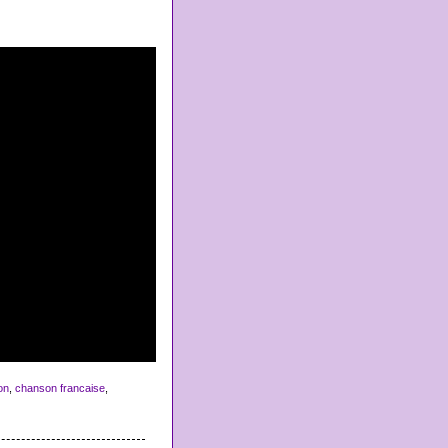
on
,
chanson francaise
,