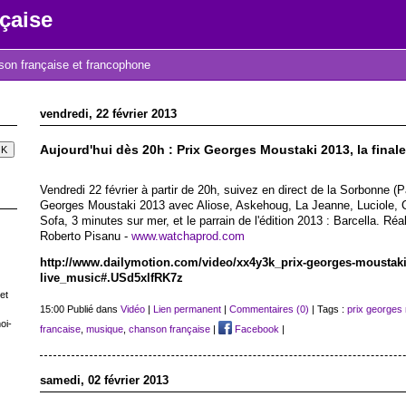
çaise
nson française et francophone
vendredi, 22 février 2013
Aujourd'hui dès 20h : Prix Georges Moustaki 2013, la finale 
Vendredi 22 février à partir de 20h, suivez en direct de la Sorbonne (Pa
Georges Moustaki 2013 avec Aliose, Askehoug, La Jeanne, Luciole, Cé
Sofa, 3 minutes sur mer, et le parrain de l'édition 2013 : Barcella. Réa
Roberto Pisanu -
www.watchaprod.com
http://www.dailymotion.com/video/xx4y3k_prix-georges-moustaki-2
live_music#.USd5xlfRK7z
et
15:00 Publié dans
Vidéo
|
Lien permanent
|
Commentaires (0)
| Tags :
prix georges
oi-
francaise
,
musique
,
chanson française
|
Facebook
|
samedi, 02 février 2013