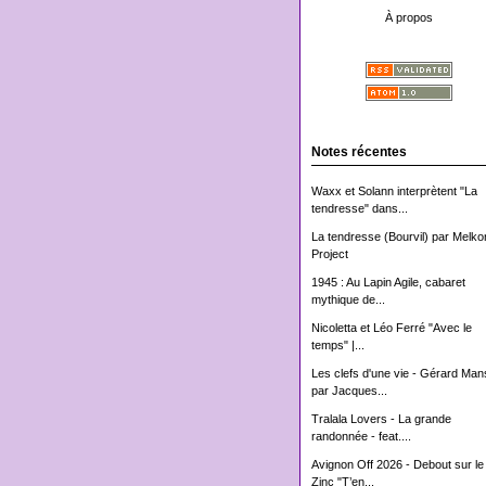
À propos
Notes récentes
Waxx et Solann interprètent "La
tendresse" dans...
La tendresse (Bourvil) par Melko
Project
1945 : Au Lapin Agile, cabaret
mythique de...
Nicoletta et Léo Ferré "Avec le
temps" |...
Les clefs d'une vie - Gérard Man
par Jacques...
Tralala Lovers - La grande
randonnée - feat....
Avignon Off 2026 - Debout sur le
Zinc "T’en...