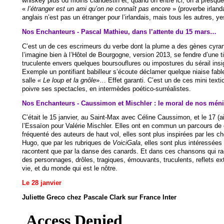
whiskey plus ou moins clandestin et, quand on entre ici, on a presque
«
l’étranger est un ami qu’on ne connaît pas encore
» (proverbe irland
anglais n’est pas un étranger pour l’irlandais, mais tous les autres, ye
Nos Enchanteurs - Pascal Mathieu, dans l’attente du 15 mars…
C’est un de ces escrimeurs du verbe dont la plume a des gènes cyra
l’imagine bien à l’Hôtel de Bourgogne, version 2013, se fendre d’une ti
truculente envers quelques boursouflures ou impostures du sérail insig
Exemple un pontifiant babilleur s’écoute déclamer quelque niaise fable
salle
« Le loup et la gnôle
»… Effet garanti. C’est un de ces mini text
poivre ses spectacles, en intermèdes poético-surréalistes.
Nos Enchanteurs - Caussimon et Mischler : le moral de nos mén
C’était le 15 janvier, au Saint-Max avec Céline Caussimon, et le 17 (ai
l’Essaïon pour Valérie Mischler. Elles ont en commun un parcours d
fréquenté des auteurs de haut vol, elles sont plus inspirées par les c
Hugo, que par les rubriques de
VoiciGala
, elles sont plus intéressée
racontent que par la danse des canards. Et dans ces chansons qui raco
des personnages, drôles, tragiques, émouvants, truculents, reflets ext
vie, et du monde qui est le nôtre.
Le 28 janvier
Juliette Greco chez Pascale Clark sur France Inter