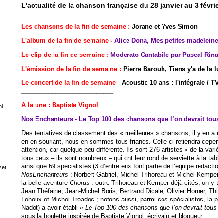
L'actualité de la chanson française du 28 janvier au 3 févrie
Les chansons de la fin de semaine :
Jorane et Yves Simon
L'album de la fin de semaine -
Alice Dona, Mes petites madelein
Le clip de la fin de semaine :
Moderato Cantabile par Pascal Rina
L'émission de la fin de semaine :
Pierre Barouh, Tiens y'a de la l
Le concert de la fin de semaine
-
Acoustic 10 ans : l'intégrale / 
___________________________
A la une : Baptiste Vignol
ni
Nos Enchanteurs - Le Top 100 des chansons que l’on devrait tous
Des tentatives de classement des « meilleures » chansons, il y en a
en en souriant, nous en sommes tous friands. Celle-ci retiendra cepen
attention, car quelque peu différente. Ils sont 276 artistes « de la var
tous ceux – ils sont nombreux – qui ont leur rond de serviette à la ta
ainsi que 69 spécialistes (3 d’entre eux font partie de l’équipe rédacti
set
NosEnchanteurs
: Norbert Gabriel, Michel Trihoreau et Michel Kemper
la belle aventure
Chorus
: outre Trihoreau et Kemper déjà cités, on y 
Jean Théfaine, Jean-Michel Boris, Bertrand Dicale, Olivier Horner, Th
Lehoux et Michel Troadec ; notons aussi, parmi ces spécialistes, la p
Nadot) a avoir établi
« Le Top 100 des chansons que l’on devrait tous
sous la houlette inspirée de Baptiste Vignol, écrivain et blogueur.