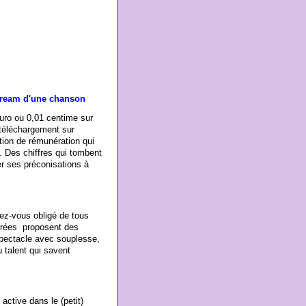
stream d'une chanson
euro ou 0,01 centime sur
téléchargement sur
ition de rémunération qui
. Des chiffres qui tombent
er ses préconisations à
ez-vous obligé de tous
irées proposent des
pectacle avec souplesse,
 talent qui savent
active dans le (petit)