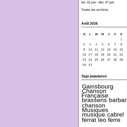
lun. 01 juin - dim. 07 juin
Toutes les archives
Août 2026
D
L
M
M
J
V
S
1
2
3
4
5
6
7
8
9
10
11
12
13
14
15
16
17
18
19
20
21
22
23
24
25
26
27
28
29
30
31
Tags populaires
Gainsbourg
Chanson
Française
brassens
barbar
chanson
Musiques
musique
cabrel
ferrat
leo ferre