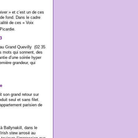
ver » et c’est un de ces
 de fond. Dans le cadre
talité de ces « Voix
Picardie.
3
 au Grand Quevilly (02 35
s mots qui sonnent, des
ntie d’une soirée hyper
remière grandeur, qui
re
it son grand retour sur
uit seul et sans filet.
appartement parisien de
à Ballynakill, dans le
Irish stew arrosé au