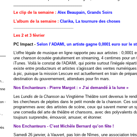
________________________________
Le clip de la semaine :
Alex Beaupain, Grands Soirs
L'album de la semaine :
Clarika, La tournure des choses
____________________________
Les 2 et 3 février
PC Impact -
Selon l’ADAMI, un artiste gagne 0,0001 euro sur le 
L'offre légale de musique en ligne rapporte peu aux artistes : 0,0001 
une chanson écoutée gratuitement en streaming, 4 centimes pour un 
iTunes. Voilà le constat de l'ADAMI, qui pointe surtout l'inégale répart
existe entre producteurs et artistes s'agissant des ventes numériques
à pic, puisque la mission Lescure est actuellement en train de prépar
destination du gouvernement, attendues pour fin mars.
...
Nos Enchanteurs - Pierre Margot : « J’ai demandé à la lune »
Anne
Les
Lundis de la Chanson
au Vingtième Théâtre sont devenus le rend
les chercheurs de pépites dans le petit monde de la chanson. Ces so
on -
programmes avec des artistes de scène, ceux qui savent mener un s
une comedia del arte de théâtre et chansons, avec des polyvalents du
 -
toujours surprendre, émouvoir, amuser, et étonner.
Nos Enchanteurs - C’est Michèle Bernard qu’on fête !
Dès
Samedi 26 janvier, à Vauvert, pas loin de Nîmes, une association très 