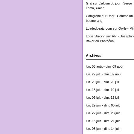
Gral
sur
L'album du jour : Serge
Lama, Aimer
Coniglione
sur
Dani - Comme un
boomerang
Loadedbeatz.com
sur
Owlle - Mi
Louis Vercing
sur
RFI - Joséphin
Baker au Panthéon
Archives
lun. 03 août - dim. 09 août
lun. 27 juil. - dim. 02 août
lun. 20 juil. - dim. 26 juil.
lun. 13 juil. - dim. 19 juil.
lun. 06 juil. - dim. 12 juil.
lun. 29 juin - dim. 05 juil.
lun. 22 juin - dim. 28 juin
lun. 15 juin - dim. 21 juin
lun. 08 juin - dim. 14 juin