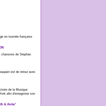
age en tournée française
YON
des chansons de Stephan
eaupain est de retour avec
ictoire de la Musique
ork afin d'enregistrer son
th & Anita"