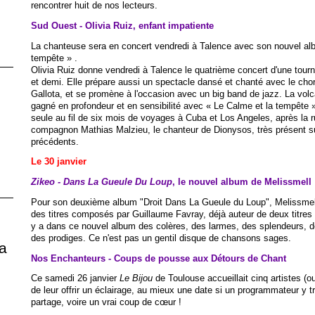
rencontrer huit de nos lecteurs.
Sud Ouest - Olivia Ruiz, enfant impatiente
La chanteuse sera en concert vendredi à Talence avec son nouvel alb
tempête » .
Olivia Ruiz donne vendredi à Talence le quatrième concert d'une tourn
et demi. Elle prépare aussi un spectacle dansé et chanté avec le ch
Gallota, et se promène à l'occasion avec un big band de jazz. La vol
gagné en profondeur et en sensibilité avec « Le Calme et la tempête
seule au fil de six mois de voyages à Cuba et Los Angeles, après la 
compagnon Mathias Malzieu, le chanteur de Dionysos, très présent s
précédents.
Le 30 janvier
Zikeo - Dans La Gueule Du Loup
, le nouvel album de Melissmell
Pour son deuxième album "Droit Dans La Gueule du Loup", Melissmell 
des titres composés par Guillaume Favray, déjà auteur de deux titres su
y a dans ce nouvel album des colères, des larmes, des splendeurs, de
des prodiges. Ce n'est pas un gentil disque de chansons sages.
a
Nos Enchanteurs - Coups de pousse aux Détours de Chant
Ce samedi 26 janvier
Le Bijou
de Toulouse accueillait cinq artistes (o
de leur offrir un éclairage, au mieux une date si un programmateur y 
partage, voire un vrai coup de cœur !