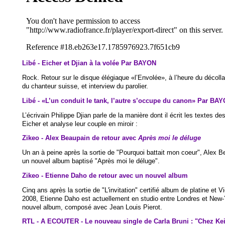
Libé - Eicher et Djian à la volée Par BAYON
Rock. Retour sur le disque élégiaque «l’Envolée», à l’heure du décoll
du chanteur suisse, et interview du parolier.
Libé - «L’un conduit le tank, l’autre s’occupe du canon» Par BA
L’écrivain Philippe Djian parle de la manière dont il écrit les textes 
Eicher et analyse leur couple en miroir :
Zikeo - Alex Beaupain de retour avec
Après moi le déluge
Un an à peine après la sortie de "Pourquoi battait mon coeur", Alex B
un nouvel album baptisé "Après moi le déluge".
Zikeo - Etienne Daho de retour avec un nouvel album
Cinq ans après la sortie de "L'invitation" certifié album de platine et V
2008, Etienne Daho est actuellement en studio entre Londres et New-Y
nouvel album, composé avec Jean Louis Pierot.
RTL - A ECOUTER - Le nouveau single de Carla Bruni : "Chez Kei