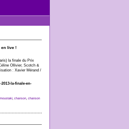
en live !
ris) la finale du Prix
line Ollivier, Scotch &
lisation : Xavier Mérand /
013-la-finale-en-
 moustaki
,
chanson
,
chanson