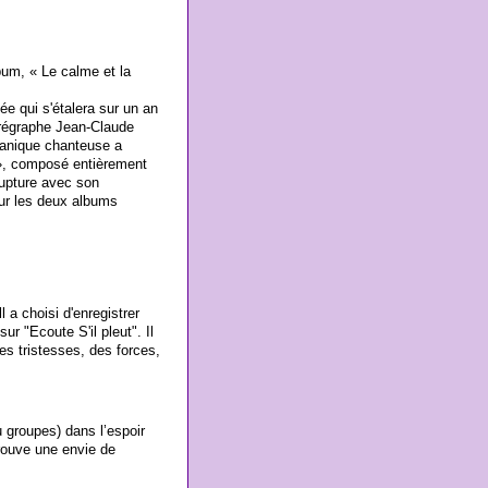
um, « Le calme et la
ée qui s'étalera sur un an
orégraphe Jean-Claude
canique chanteuse a
 », composé entièrement
rupture avec son
ur les deux albums
a choisi d'enregistrer
r "Ecoute S'il pleut". Il
s tristesses, des forces,
u groupes) dans l’espoir
trouve une envie de