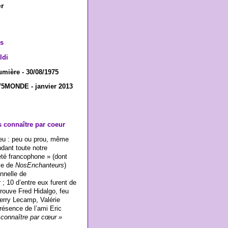
r
es
ldi
umière - 30/08/1975
TV5MONDE - janvier 2013
 connaître par coeur
 eu : peu ou prou, même
dant toute notre
iété francophone » (dont
ble de
NosEnchanteurs
)
onnelle de
 ; 10 d’entre eux furent de
trouve Fred Hidalgo, feu
ierry Lecamp, Valérie
résence de l’ami Eric
 connaître par cœur »