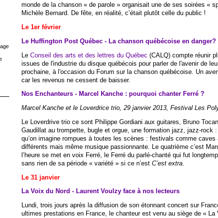
monde de la chanson « de parole » organisait une de ses soirées « spé
Michèle Bernard. De fête, en réalité, c’était plutôt celle du public !
Le 1er février
Le Huffington Post Québec - La chanson québécoise en danger?
rage
Le
Conseil des arts et des lettres du Québec
(CALQ) compte réunir pl
e
issues de l'industrie du disque québécois pour parler de l'avenir de le
prochaine, à l'occasion du Forum sur la chanson québécoise. Un aven
car les revenus ne cessent de baisser.
Nos Enchanteurs - Marcel Kanche : pourquoi chanter Ferré ?
Marcel Kanche et le Loverdrice trio, 29 janvier 2013, Festival Les Po
Le Loverdrive trio ce sont Philippe Gordiani aux guitares, Bruno Tocan
Gaudillat au trompette, bugle et orgue, une formation jazz, jazz-rock 
qu’on imagine rompues à toutes les scènes : festivals comme caves 
différents mais même musique passionnante. Le quatrième c’est Marc
l’heure se met en voix Ferré, le Ferré du parlé-chanté qui fut longtem
sans rien de sa période « variété » si ce n’est
C’est extra
.
Le 31 janvier
La Voix du Nord - Laurent Voulzy face à nos lecteurs
Lundi, trois jours après la diffusion de son étonnant concert sur Fran
ultimes prestations en France, le chanteur est venu au siège de « La V