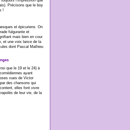
 toujours l’impression que
ais). Précisons que le boy
s !
nesques et épicuriens. On
rade fulgurante et
nifiant mais bien en cour.
, et une voix lance de la
icules dont Pascal Mathieu
inges
nsi que le 19 et le 24) à
e comédiennes ayant
hoses vues de Victor
s par des chansons qui
ntent, elles font vivre
rapolés de leur vie, de la