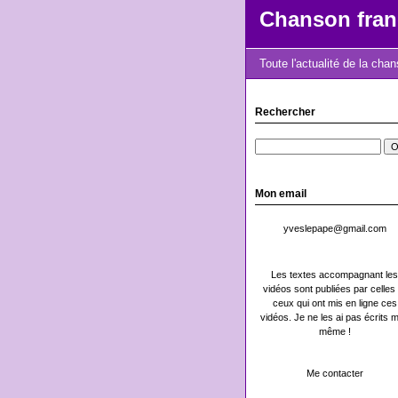
Chanson fran
Toute l'actualité de la cha
Rechercher
Mon email
yveslepape@gmail.com
Les textes accompagnant les
vidéos sont publiées par celles 
ceux qui ont mis en ligne ces
vidéos. Je ne les ai pas écrits m
même !
Me contacter