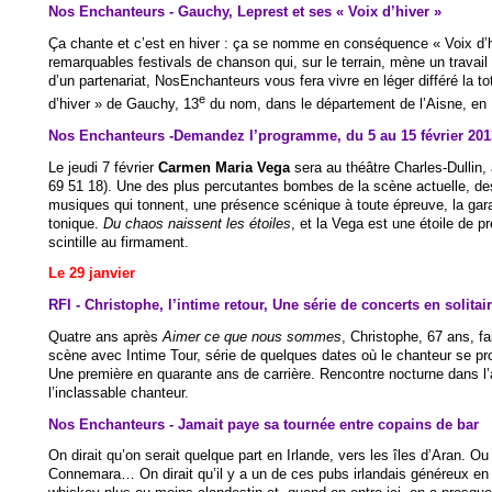
Nos Enchanteurs - Gauchy, Leprest et ses « Voix d’hiver »
Ça chante et c’est en hiver : ça se nomme en conséquence « Voix d’hi
remarquables festivals de chanson qui, sur le terrain, mène un travail
d’un partenariat, NosEnchanteurs vous fera vivre en léger différé la to
e
d’hiver » de Gauchy, 13
du nom, dans le département de l’Aisne, en 
Nos Enchanteurs -Demandez l’programme, du 5 au 15 février 201
Le jeudi 7 février
Carmen Maria Vega
sera au théâtre Charles-Dullin,
69 51 18). Une des plus percutantes bombes de la scène actuelle, de
musiques qui tonnent, une présence scénique à toute épreuve, la gara
tonique.
Du chaos naissent les étoiles
, et la Vega est une étoile de p
scintille au firmament.
Le 29 janvier
RFI - Christophe, l’intime retour, Une série de concerts en solitai
Quatre ans après
Aimer ce que nous sommes
, Christophe, 67 ans, fa
scène avec Intime Tour, série de quelques dates où le chanteur se prod
Une première en quarante ans de carrière. Rencontre nocturne dans l’
l’inclassable chanteur.
Nos Enchanteurs - Jamait paye sa tournée entre copains de bar
On dirait qu’on serait quelque part en Irlande, vers les îles d’Aran. Ou 
Connemara… On dirait qu’il y a un de ces pubs irlandais généreux en 