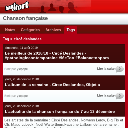
Chanson française
Notes
Catégories
Archives
Tags
Tag > circé deslandes
dimanche, 11 août 2019
Le meilleur de 2018/18 - Circé Deslandes -
#pathologiecontemporaine #MeToo #Balancetonporc
Lire la suite
0
Écrit par
ylepape
jeudi, 20 décembre 2018
L'album de la semaine : Circe Deslandes, Objet a
Lire la suite
0
Écrit par
ylepape
jeudi, 20 décembre 2018
L'actualité de la chanson française du 7 au 13 décembre
Les artistes de la semaine : Circé Deslandes, Nolwenn Leroy, Big Flo et
Oli, Maud Lubeck, Noël Walterthum,Faustine L'album de la semaine :