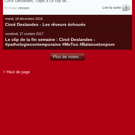
Circe Deslandes, Objet a Le clip de...
Lire la suite
0
Écrit par
ylepape
mardi, 18 décembre 2018
Circé Deslandes - Les rêveurs échoués
vendredi, 27 octobre 2017
Le clip de la fin semaine : Circé Deslandes -
#pathologiecontemporaine #MeToo #Balancetonporc
Plus de notes...
> Haut de page