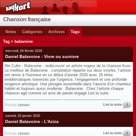
Chanson française
Notes
Catégories
Archives
Tags
Tag > balavoine
mercredi, 04 février 2026
Daniel Balavoine - Vivre ou survivre
We Culte - Balavoine : redécouvrir un artiste majeur de la chanson Avec
Le meilleur de Balavoine , compilation répartie sur deux vinyles, l’artiste
est remis à l’honneur en ce début d’année 2026 avec 16 titres
emblématiques traversés par l’urgence, l’engagement et une profonde
exigence artistique. Une plongée essentielle dans l’œuvre d’un chanteur
habité et toujours aussi moderne . Balavoine : Chez l’artiste chaque
chanson agit comme un acte de parole engagé Lire la suite
___________________________ ___________________________
Lire la suite
0
Écrit par
ylepape
samedi, 25 janvier 2025
Daniel Balavoine - L'Aziza
Lire la suite
0
Écrit par
ylepape