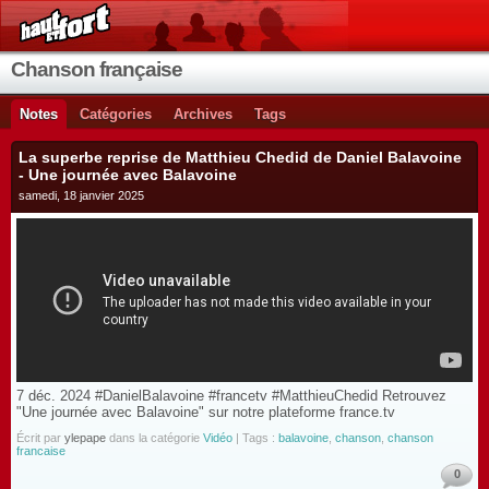
Chanson française
Notes
Catégories
Archives
Tags
La superbe reprise de Matthieu Chedid de Daniel Balavoine
- Une journée avec Balavoine
samedi, 18 janvier 2025
7 déc. 2024 #DanielBalavoine #francetv #MatthieuChedid Retrouvez
"Une journée avec Balavoine" sur notre plateforme france.tv
Écrit par
ylepape
dans la catégorie
Vidéo
| Tags :
balavoine
,
chanson
,
chanson
francaise
0