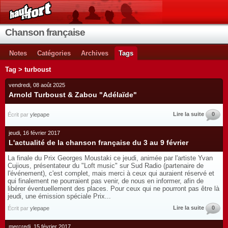
Chanson française
Notes
Catégories
Archives
Tags
Tag > turboust
vendredi, 08 août 2025
Arnold Turboust & Zabou "Adélaïde"
Lire la suite
0
Écrit par
ylepape
jeudi, 16 février 2017
L'actualité de la chanson française du 3 au 9 février
La finale du Prix Georges Moustaki ce jeudi, animée par l'artiste Yvan
Cujious, présentateur du "Loft music" sur Sud Radio (partenaire de
l'événement), c'est complet, mais merci à ceux qui auraient réservé et
qui finalement ne pourraient pas venir, de nous en informer, afin de
libérer éventuellement des places. Pour ceux qui ne pourront pas être là
jeudi, une émission spéciale Prix...
Lire la suite
0
Écrit par
ylepape
mercredi, 15 février 2017