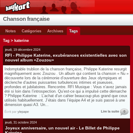
Chanson française
Notes
Catégories
Archives
Tags
Tag > katerine
jeudi, 19 décembre 2024
RFI - Philippe Katerine, exubérances existentielles avec son
nouvel album «Zouzou»
Indomptable trublion de la chanson française, Philippe Katerine resurgit
magnifiquement avec Zouzou . Un album qui contient la chanson « Nu »
découverte lors de la cérémonie d’ouverture des Jeux olympiques et
déclenche d’autres puissantes turbulences intimes et joueuses,
profondes et jubilatoires. Rencontre. RFI Musique : Vous n’avez jamais
été si loin dans l’introspection. Qu’est-ce qui a impulsé cette démarche
? Philippe Katerine : L’achat d’un cahier beaucoup plus grand que ceux
utilisés habituellement. J’étais dans l’équipe A4 et je suis passé à une
dimension quasi A3. Un...
Lire la suite
0
Écrit par
ylepape
jeudi, 31 octobre 2024
Joyeux anniversaire, un nouvel air - Le Billet de Philippe
Katerine