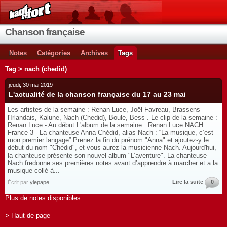
Chanson française
Notes
Catégories
Archives
Tags
Tag > nach (chedid)
jeudi, 30 mai 2019
L'actualité de la chanson française du 17 au 23 mai
Les artistes de la semaine : Renan Luce, Joël Favreau, Brassens
l'Irlandais, Kalune, Nach (Chedid), Boule, Bess . Le clip de la semaine :
Renan Luce - Au début L'album de la semaine : Renan Luce NACH
France 3 - La chanteuse Anna Chédid, alias Nach : “La musique, c’est
mon premier langage” Prenez la fin du prénom "Anna" et ajoutez-y le
début du nom "Chédid", et vous aurez la musicienne Nach. Aujourd'hui,
la chanteuse présente son nouvel album "L’aventure". La chanteuse
Nach fredonne ses premières notes avant d’apprendre à marcher et a la
musique collé à...
Lire la suite
0
Écrit par
ylepape
Plus de notes disponibles.
> Haut de page