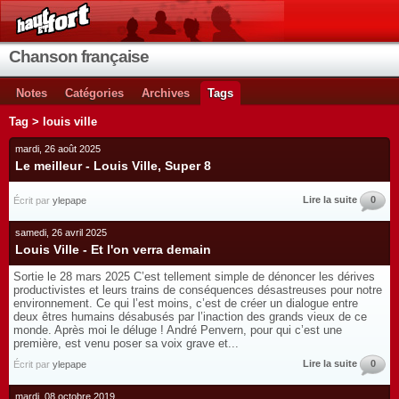
Chanson française
Notes
Catégories
Archives
Tags
Tag > louis ville
mardi, 26 août 2025
Le meilleur - Louis Ville, Super 8
Lire la suite
0
Écrit par
ylepape
samedi, 26 avril 2025
Louis Ville - Et l'on verra demain
Sortie le 28 mars 2025 C’est tellement simple de dénoncer les dérives
productivistes et leurs trains de conséquences désastreuses pour notre
environnement. Ce qui l’est moins, c’est de créer un dialogue entre
deux êtres humains désabusés par l’inaction des grands vieux de ce
monde. Après moi le déluge ! André Penvern, pour qui c’est une
première, est venu poser sa voix grave et...
Lire la suite
0
Écrit par
ylepape
mardi, 08 octobre 2019