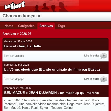
Chanson française
Notes
Catégories
Archives
Tags
Archives > 2026-06
dimanche, 31 mai 2026
Bancal chéri, La Belle
Lire la suite
0
Écrit par
ylepape
samedi, 30 mai 2026
La Vénus électrique (Bande originale du film) par Bazbaz
Lire la suite
0
Écrit par
ylepape
vendredi, 29 mai 2026
BEN MAZUÉ x JEAN DUJARDIN : un mashup qui marche
25 avr. 2026 “Je voulais m’en aller par des chemins cachés”. Voici
“Marcher”, une nouvelle vidéo-mashup-bidouillage avec Jean Dujardin*,
Ben Mazué, Hania Rani, Sylvain Tesson, Coline...