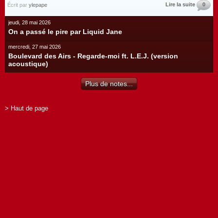
Lire la suite
0
Écrit par
ylepape
jeudi, 28 mai 2026
On a passé le pire par Liquid Jane
mercredi, 27 mai 2026
Boulevard des Airs - Regarde-moi ft. L.E.J. (version
acoustique)
Plus de notes...
> Haut de page