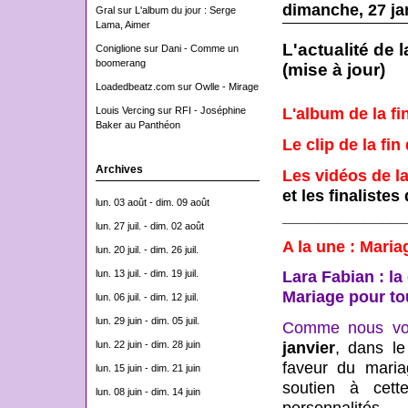
dimanche, 27 ja
Gral
sur
L'album du jour : Serge
Lama, Aimer
L'actualité de 
Coniglione
sur
Dani - Comme un
boomerang
(mise à jour)
Loadedbeatz.com
sur
Owlle - Mirage
Louis Vercing
sur
RFI - Joséphine
L'album de la fi
Baker au Panthéon
Le clip de la fin
Archives
Les vidéos de la
et les finaliste
lun. 03 août - dim. 09 août
_____________
lun. 27 juil. - dim. 02 août
A la une :
Maria
lun. 20 juil. - dim. 26 juil.
lun. 13 juil. - dim. 19 juil.
Lara Fabian : la
Mariage pour to
lun. 06 juil. - dim. 12 juil.
lun. 29 juin - dim. 05 juil.
Comme nous vous
lun. 22 juin - dim. 28 juin
janvier
, dans l
faveur du maria
lun. 15 juin - dim. 21 juin
soutien à cett
lun. 08 juin - dim. 14 juin