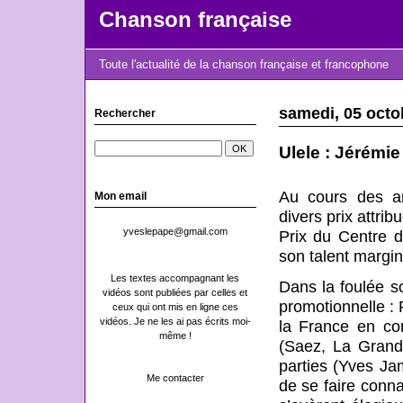
Chanson française
Toute l'actualité de la chanson française et francophone
samedi, 05 octo
Rechercher
Ulele : Jérémi
Au cours des a
Mon email
divers prix attri
yveslepape@gmail.com
Prix du Centre 
son talent margi
Les textes accompagnant les
Dans la foulée s
vidéos sont publiées par celles et
promotionnelle : 
ceux qui ont mis en ligne ces
vidéos. Je ne les ai pas écrits moi-
la France en co
même !
(Saez, La Grand
parties (Yves Jam
Me contacter
de se faire conna