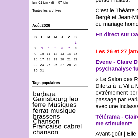
personnalités.
lun. 01 juin - dim. 07 juin
C’est le Théâtre 
Toutes les archives
Bergé et Jean-Mi
du mariage homos
Août 2026
En direct sur D
D
L
M
M
J
V
S
_______________
1
2
3
4
5
6
7
8
Les 26 et 27 jan
9
10
11
12
13
14
15
16
17
18
19
20
21
22
Evene - Claire D
23
24
25
26
27
28
29
psychanalyse fu
30
31
« Le Salon des Re
Tags populaires
Diterzi à la Vill
extrêmement pers
barbara
Gainsbourg
leo
passage par Paris
ferre
Musiques
avec une inclass
ferrat
musique
brassens
Télérama - Clair
Chanson
me stimulent”
Française
cabrel
chanson
Avant-goût |
Elle