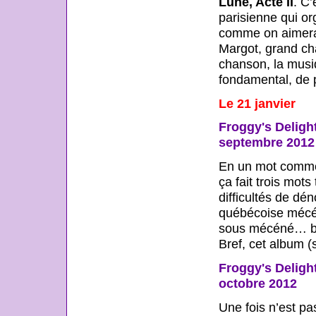
Lune, Acte II
. C’
parisienne qui o
comme on aimerait
Margot, grand cha
chanson, la musiq
fondamental, de p
Le 21 janvier
Froggy's Deligh
septembre 2012
En un mot comme e
ça fait trois mot
difficultés de d
québécoise méc
sous mécéné… bah
Bref, cet album (
Froggy's Delight
octobre 2012
Une fois n’est pa