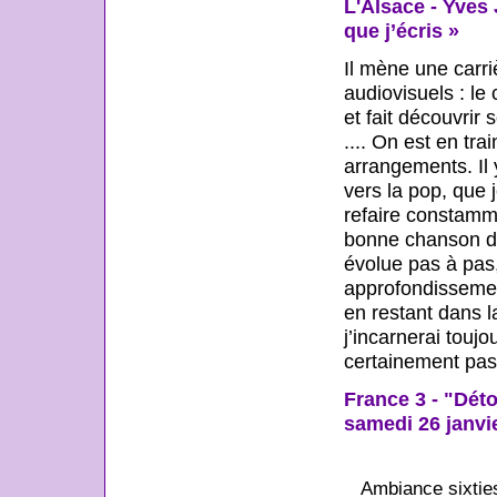
L'Alsace - Yves
que j’écris »
Il mène une carr
audiovisuels : le
et fait découvrir
.... On est en tra
arrangements. Il
vers la pop, que 
refaire constamme
bonne chanson dan
évolue pas à pas
approfondissemen
en restant dans l
j’incarnerai touj
certainement pas 
France 3 - "Déto
samedi 26 janvi
Ambiance sixties