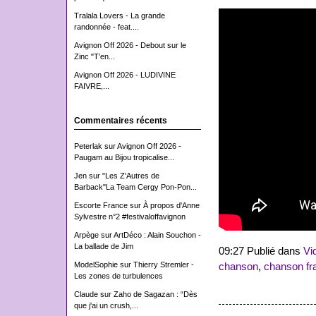
Tralala Lovers - La grande
randonnée - feat....
Avignon Off 2026 - Debout sur le
Zinc "T’en...
Avignon Off 2026 - LUDIVINE
FAIVRE,...
Commentaires récents
Peterlak
sur
Avignon Off 2026 -
Paugam au Bijou tropicalise...
Jen
sur
"Les Z'Autres de
Barback"La Team Cergy Pon-Pon...
Escorte France
sur
À propos d'Anne
Sylvestre n°2 #festivaloffavignon
Arpège
sur
ArtDéco : Alain Souchon -
La ballade de Jim
09:27 Publié dans
Vi
ModelSophie
sur
Thierry Stremler -
chanson
,
chanson fr
Les zones de turbulences
Claude
sur
Zaho de Sagazan : “Dès
que j'ai un crush,...