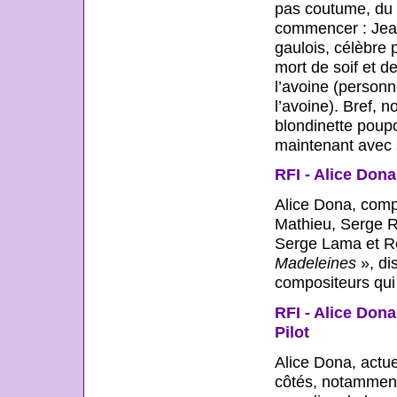
pas coutume, du c
commencer : Jean 
gaulois, célèbre 
mort de soif et de
l’avoine (personn
l’avoine). Bref, n
blondinette poupo
maintenant avec 
RFI - Alice Don
Alice Dona, compo
Mathieu, Serge Re
Serge Lama et Ré
Madeleines
», di
compositeurs qui 
RFI - Alice Don
Pilot
Alice Dona, actue
côtés, notamment 