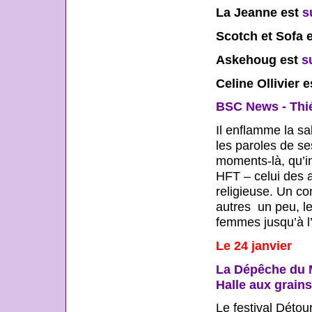
La Jeanne est
s
Scotch et Sofa 
Askehoug est
s
Celine Ollivier 
BSC News - Thié
Il enflamme la sa
les paroles de s
moments-là, qu’im
HFT – celui des 
religieuse. Un co
autres un peu, l
femmes jusqu’à l
Le 24 janvier
La Dépêche du M
Halle aux grains
Le festival Détour