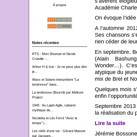
s’avèrent élogi
À propos
Académie Charl
On évoque l’idée
A l’automne 201
Ses chansons s’ét
rien céder de leur
Notes récentes
En septembre, Bo
RTS - Mort Shuman et Nicole
(Alain Bashung
Croisille -...
Wonder…). C’est
Arthur H & Izia - Je ne peux plus dire
atypique du jeun
je...
mix de Brel et Noi
Waxx et Solann interprètent "La
tendresse" dans...
Quelques mois s
La tendresse (Bourvil) par Melkoni
enfin l’opportunit
Project
Septembre 2013 :
1945 : Au Lapin Agile, cabaret
mythique de...
la réalisation du
Nicoletta et Léo Ferré "Avec le
Lire la suite
temps" |...
Les clefs d'une vie - Gérard Manset
Jérémie Bossone 
par Jacques...