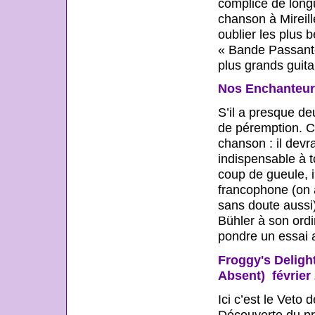
complice de lon
chanson à Mireill
oublier les plus 
« Bande Passante
plus grands guita
Nos Enchanteurs 
S’il a presque de
de péremption. C’
chanson : il devra
indispensable à t
coup de gueule, i
francophone (on 
sans doute aussi)
Bühler à son ordi
pondre un essai a
Froggy's Deligh
Absent)
février
Ici c’est le Veto 
Découverte du pr