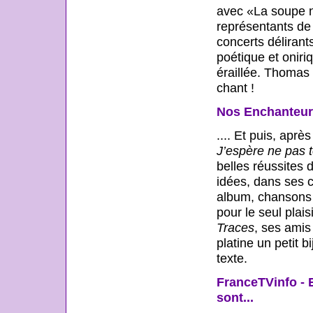
avec «La soupe no
représentants de
concerts délirant
poétique et oniriq
éraillée. Thomas 
chant !
Nos Enchanteurs
.... Et puis, aprè
J’espère ne pas
belles réussites 
idées, dans ses c
album, chansons su
pour le seul plais
Traces
, ses amis
platine un petit 
texte.
FranceTVinfo - E
sont...