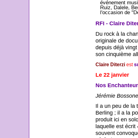
événement musica
Ruiz, Dalele, Be
l'occasion de "D
RFI - Claire Dit
Du rock à la chans
originale de docu
depuis déjà ving
son cinquième a
Claire Diterzi
est
s
Le 22 janvier
Nos Enchanteurs
Jérémie Bossone, 
Il a un peu de la 
Berling ; il a la 
produit ici en sol
laquelle est écrit
souvent convoqué