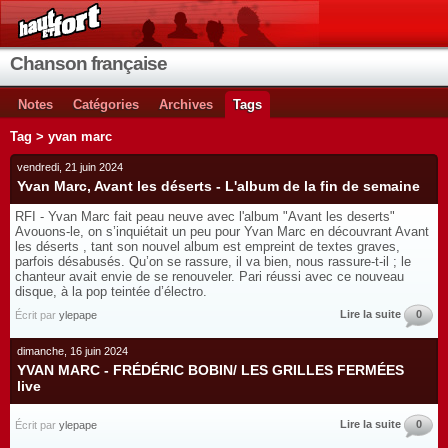
Chanson française
Notes
Catégories
Archives
Tags
Tag > yvan marc
vendredi, 21 juin 2024
Yvan Marc, Avant les déserts - L'album de la fin de semaine
RFI - Yvan Marc fait peau neuve avec l'album "Avant les deserts"
Avouons-le, on s’inquiétait un peu pour Yvan Marc en découvrant Avant
les déserts , tant son nouvel album est empreint de textes graves,
parfois désabusés. Qu’on se rassure, il va bien, nous rassure-t-il ; le
chanteur avait envie de se renouveler. Pari réussi avec ce nouveau
disque, à la pop teintée d’électro.
Lire la suite
0
Écrit par
ylepape
dimanche, 16 juin 2024
YVAN MARC - FRÉDÉRIC BOBIN/ LES GRILLES FERMÉES
live
Lire la suite
0
Écrit par
ylepape