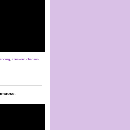
nsbourg
,
aznavour
,
chanson
,
lamoose.