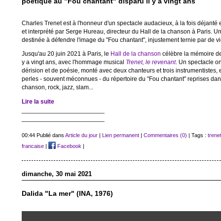
poétique au "Fou chantant" disparu il y a vingt ans
Charles Trenet est à l'honneur d'un spectacle audacieux, à la fois déjanté e
et interprété par Serge Hureau, directeur du Hall de la chanson à Paris. 
destinée à défendre l'image du "Fou chantant", injustement ternie par de v
Jusqu'au 20 juin 2021 à Paris, le
Hall de la chanson
célèbre la mémoire de 
y a vingt ans, avec l'hommage musical
Trenet, le revenant
. Un spectacle on
dérision et de poésie, monté avec deux chanteurs et trois instrumentistes, 
perles - souvent méconnues - du répertoire du "Fou chantant" reprises dan
chanson, rock, jazz, slam...
Lire la suite
________________________
________________________
00:44 Publié dans
Article du jour
|
Lien permanent
|
Commentaires (0)
| Tags :
trene
francaise
|
Facebook
|
dimanche, 30 mai 2021
Dalida "La mer" (INA, 1976)