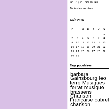
lun. 01 juin - dim. 07 juin
Toutes les archives
Août 2026
D
L
M
M
J
V
S
1
2
3
4
5
6
7
8
9
10
11
12
13
14
15
16
17
18
19
20
21
22
23
24
25
26
27
28
29
30
31
Tags populaires
barbara
Gainsbourg
leo
ferre
Musiques
ferrat
musique
brassens
Chanson
Française
cabrel
chanson