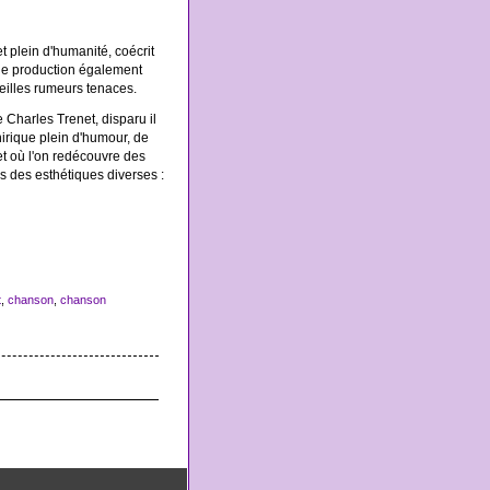
t plein d'humanité, coécrit
Une production également
ieilles rumeurs tenaces.
Charles Trenet, disparu il
irique plein d'humour, de
et où l'on redécouvre des
s des esthétiques diverses :
t
,
chanson
,
chanson