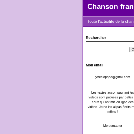
Chanson fran
Toute l'actualité de la cha
Rechercher
Mon email
yveslepape@gmail.com
Les textes accompagnant les
vidéos sont publiées par celles 
ceux qui ont mis en ligne ces
vidéos. Je ne les ai pas écrits m
même !
Me contacter