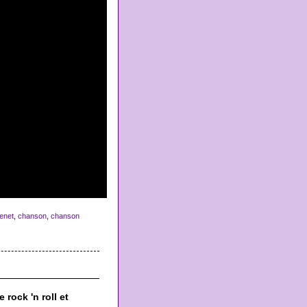
renet
,
chanson
,
chanson
 rock 'n roll et