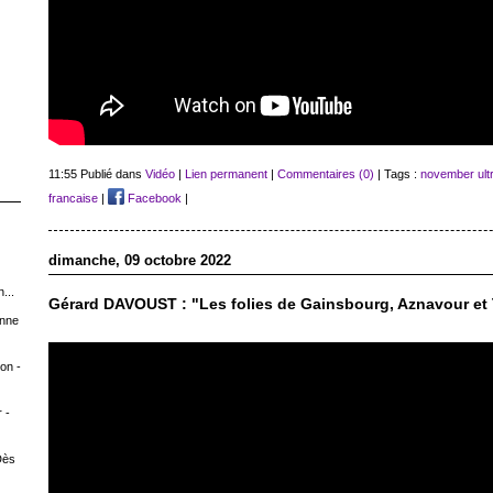
11:55 Publié dans
Vidéo
|
Lien permanent
|
Commentaires (0)
| Tags :
november ult
francaise
|
Facebook
|
dimanche, 09 octobre 2022
...
Gérard DAVOUST : "Les folies de Gainsbourg, Aznavour et 
Anne
on -
 -
Dès