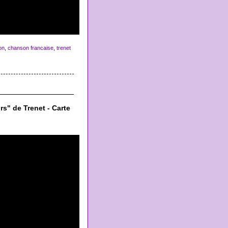
on
,
chanson francaise
,
trenet
s" de Trenet - Carte