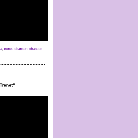
ra
,
trenet
,
chanson
,
chanson
Trenet"