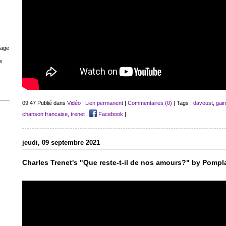
rage
e
09:47 Publié dans
Vidéo
|
Lien permanent
|
Commentaires (0)
| Tags :
davoust
,
gai
chanson francaise
,
trenet
|
Facebook
|
jeudi, 09 septembre 2021
Charles Trenet's "Que reste-t-il de nos amours?" by Pomp