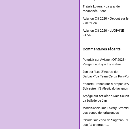
Tralala Lovers - La grande
randonnée - feat....
Avignon Off 2026 - Debout sur le
Zinc "T’en...
Avignon Off 2026 - LUDIVINE
FAIVRE,...
Commentaires récents
Peterlak
sur
Avignon Off 2026 -
Paugam au Bijou tropicalise...
Jen
sur
"Les Z'Autres de
Barback"La Team Cergy Pon-Pon
Escorte France
sur
À propos d'
Sylvestre n°2 #festivaloffavignon
Arpège
sur
ArtDéco : Alain Souch
La ballade de Jim
ModelSophie
sur
Thierry Stremler
Les zones de turbulences
Claude
sur
Zaho de Sagazan : “
que j'ai un crush,...