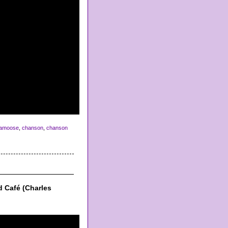
amoose
,
chanson
,
chanson
d Café (Charles