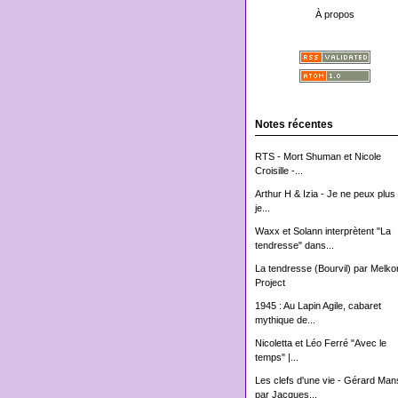
À propos
Notes récentes
RTS - Mort Shuman et Nicole
Croisille -...
Arthur H & Izia - Je ne peux plus 
je...
Waxx et Solann interprètent "La
tendresse" dans...
La tendresse (Bourvil) par Melko
Project
1945 : Au Lapin Agile, cabaret
mythique de...
Nicoletta et Léo Ferré "Avec le
temps" |...
Les clefs d'une vie - Gérard Man
par Jacques...