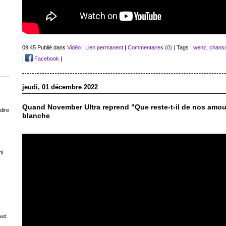
09:45 Publié dans
Vidéo
|
Lien permanent
|
Commentaires (0)
| Tags :
wenz
,
chans
|
Facebook
|
jeudi, 01 décembre 2022
Quand November Ultra reprend "Que reste-t-il de nos amour
dire
blanche
ni
set