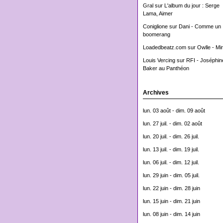
Gral
sur
L'album du jour : Serge
Lama, Aimer
Coniglione
sur
Dani - Comme un
boomerang
Loadedbeatz.com
sur
Owlle - Mi
Louis Vercing
sur
RFI - Joséphin
Baker au Panthéon
Archives
lun. 03 août - dim. 09 août
lun. 27 juil. - dim. 02 août
lun. 20 juil. - dim. 26 juil.
lun. 13 juil. - dim. 19 juil.
lun. 06 juil. - dim. 12 juil.
lun. 29 juin - dim. 05 juil.
lun. 22 juin - dim. 28 juin
lun. 15 juin - dim. 21 juin
lun. 08 juin - dim. 14 juin