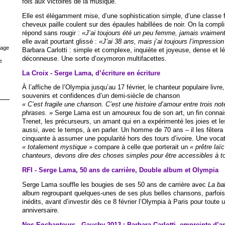
fois aux victoires de la musique.
Elle est élégamment mise, d’une sophistication simple, d’une classe 
cheveux paille coulent sur des épaules habillées de noir. On la compl
répond sans rougir :
«J’ai toujours été un peu femme, jamais vraimen
elle avait pourtant glissé :
«J’ai 38 ans, mais j’ai toujours l’impression
rage
Barbara Carlotti : simple et complexe, inquiète et joyeuse, dense et lé
déconneuse. Une sorte d’oxymoron multifacettes.
e
La Croix - Serge Lama, d’écriture en écriture
À l’affiche de l’Olympia jusqu’au 17 février, le chanteur populaire livre,
souvenirs et confidences d’un demi-siècle de chanson
« C’est fragile une chanson. C’est une histoire d’amour entre trois note
phrases. »
Serge Lama est un amoureux fou de son art, un fin connai
Trenet, les précurseurs, un amant qui en a expérimenté les joies et les
aussi, avec le temps, à en parler. Un homme de 70 ans – il les fêtera 
cinquante à assumer une popularité hors des tours d’ivoire. Une vocat
« totalement mystique »
compare à celle que porterait un
« prêtre laïc
chanteurs, devons dire des choses simples pour être accessibles à t
RFI - Serge Lama, 50 ans de carrière, Double album et Olympia
Serge Lama souffle les bougies de ses 50 ans de carrière avec
La ba
album regroupant quelques-unes de ses plus belles chansons, parfois 
inédits, avant d’investir dès ce 8 février l’Olympia à Paris pour toute 
anniversaire.
Nos Enchanteurs - Gauchy 2013 : Barbara Carlotti, empreinte d’