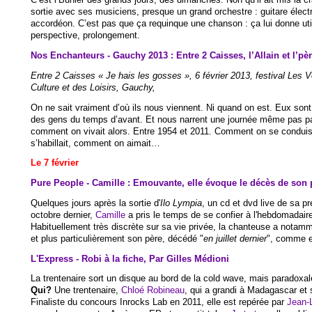
sortie avec ses musiciens, presque un grand orchestre : guitare élect
accordéon. C’est pas que ça requinque une chanson : ça lui donne uti
perspective, prolongement.
Nos Enchanteurs - Gauchy 2013 : Entre 2 Caisses, l’Allain et l’pè
Entre 2 Caisses « Je hais les gosses », 6 février 2013, festival Les V
Culture et des Loisirs, Gauchy,
On ne sait vraiment d’où ils nous viennent. Ni quand on est. Eux son
des gens du temps d’avant. Et nous narrent une journée même pas part
comment on vivait alors. Entre 1954 et 2011. Comment on se condui
s’habillait, comment on aimait…
Le 7 février
Pure People - Camille : Emouvante, elle évoque le décès de son p
Quelques jours après la sortie d'
Ilo Lympia
, un cd et dvd live de sa pr
octobre dernier,
Camille
a pris le temps de se confier à l'hebdomadair
Habituellement très discrète sur sa vie privée, la chanteuse a nota
et plus particulièrement son père, décédé "
en juillet dernier
", comme el
L'Express - Robi à la fiche, Par
Gilles Médioni
La trentenaire sort un disque au bord de la cold wave, mais paradoxa
Qui?
Une trentenaire,
Chloé Robineau
, qui a grandi à Madagascar et s
Finaliste du concours Inrocks Lab en 2011, elle est repérée par
Jean-