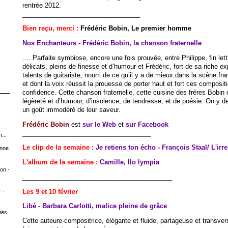
rentrée 2012.
_________________________________
Bien reçu, merci :
Frédéric Bobin, Le premier homme
Nos Enchanteurs - Frédéric Bobin, la chanson fraternelle
.... Parfaite symbiose, encore une fois prouvée, entre Philippe, fin lett
délicats, pleins de finesse et d’humour et Frédéric, fort de sa riche 
talents de guitariste, nourri de ce qu’il y a de mieux dans la scène fr
et dont la voix réussit la prouesse de porter haut et fort ces compositi
confidence. Cette chanson fraternelle, cette cuisine des frères Bobin 
légèreté et d’humour, d’insolence, de tendresse, et de poésie. On y d
un goût immodéré de leur saveur.
Frédéric Bobin
est
sur le Web
et
sur Facebook
____________________________________
...
Le clip de la semaine :
Je retiens ton écho - François Staal/ L'irr
Anne
L'album de la semaine :
Camille, Ilo lympia
on -
__________________________________________
Les 9 et 10 février
 -
Libé - Barbara Carlotti, malice pleine de grâce
Dès
Cette auteure-compositrice, élégante et fluide, partageuse et transve