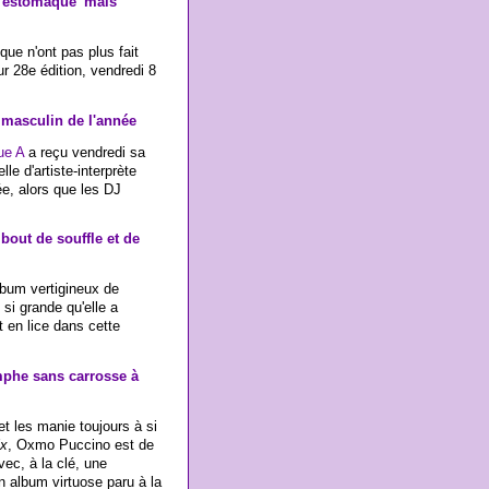
 'estomaqué' mais
que n'ont pas plus fait
ur 28e édition, vendredi 8
.
e masculin de l'année
ue A
a reçu vendredi sa
le d'artiste-interprète
e, alors que les DJ
bout de souffle et de
lbum vertigineux de
si grande qu'elle a
t en lice dans cette
mphe sans carrosse à
 et les manie toujours à si
ix
, Oxmo Puccino est de
vec, à la clé, une
n album virtuose paru à la