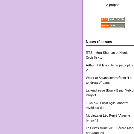
À propos
Notes récentes
RTS - Mort Shuman et Nicole
Croisille -...
Arthur H & Izia - Je ne peux plus 
je...
Waxx et Solann interprètent "La
tendresse" dans...
La tendresse (Bourvil) par Melko
Project
1945 : Au Lapin Agile, cabaret
mythique de...
Nicoletta et Léo Ferré "Avec le
temps" |...
Les clefs d'une vie - Gérard Man
par Jacques...