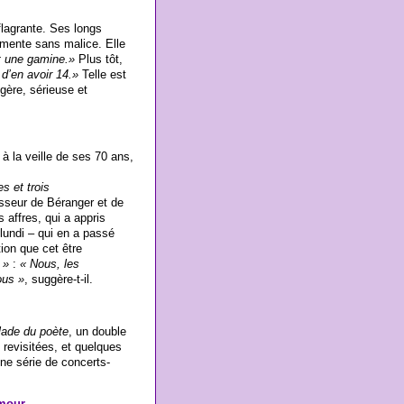
flagrante. Ses longs
imente sans malice. Elle
t une gamine.»
Plus tôt,
 d’en avoir 14.»
Telle est
gère, sérieuse et
 à la veille de ses 70 ans,
s et trois
sseur de Béranger et de
 affres, qui a appris
lundi – qui en a passé
ion que cet être
 »
:
« Nous, les
ous »
, suggère-t-il.
lade du poète
, un double
revisitées, et quelques
une série de concerts-
amour