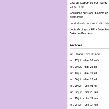
Gral
sur
L'album du jour : Serge
Lama, Aimer
Coniglione
sur
Dani - Comme un
boomerang
Loadedbeatz.com
sur
Owlle - Mi
Louis Vercing
sur
RFI - Joséphin
Baker au Panthéon
Archives
lun. 03 août - dim. 09 août
lun. 27 juil. - dim. 02 août
lun. 20 juil. - dim. 26 juil.
lun. 13 juil. - dim. 19 juil.
lun. 06 juil. - dim. 12 juil.
lun. 29 juin - dim. 05 juil.
lun. 22 juin - dim. 28 juin
lun. 15 juin - dim. 21 juin
lun. 08 juin - dim. 14 juin