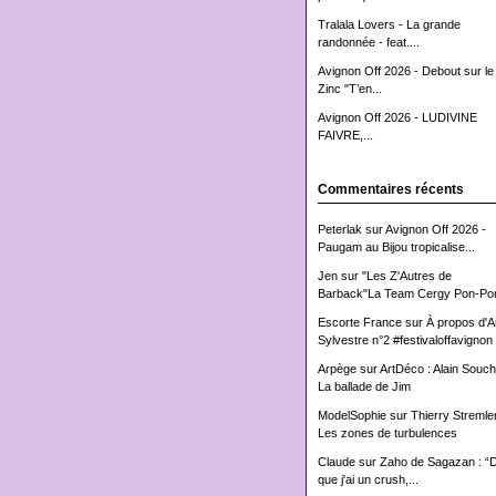
Tralala Lovers - La grande
randonnée - feat....
Avignon Off 2026 - Debout sur le
Zinc "T’en...
Avignon Off 2026 - LUDIVINE
FAIVRE,...
Commentaires récents
Peterlak
sur
Avignon Off 2026 -
Paugam au Bijou tropicalise...
Jen
sur
"Les Z'Autres de
Barback"La Team Cergy Pon-Pon
Escorte France
sur
À propos d'
Sylvestre n°2 #festivaloffavignon
Arpège
sur
ArtDéco : Alain Souch
La ballade de Jim
ModelSophie
sur
Thierry Stremler
Les zones de turbulences
Claude
sur
Zaho de Sagazan : “
que j'ai un crush,...