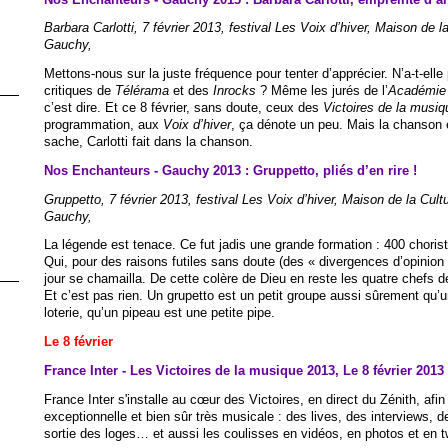
Barbara Carlotti, 7 février 2013, festival Les Voix d’hiver, Maison de la
Gauchy,
Mettons-nous sur la juste fréquence pour tenter d’apprécier. N’a-t-elle 
critiques de
Télérama
et des
Inrocks
? Même les jurés de l’
Académie 
c’est dire. Et ce 8 février, sans doute, ceux des
Victoires de la musiq
programmation, aux
Voix d’hiver
, ça dénote un peu. Mais la chanson es
sache, Carlotti fait dans la chanson.
Nos Enchanteurs - Gauchy 2013 : Gruppetto, pliés d’en rire !
Gruppetto, 7 février 2013, festival Les Voix d’hiver, Maison de la Cultu
Gauchy,
La légende est tenace. Ce fut jadis une grande formation : 400 choriste
Qui, pour des raisons futiles sans doute (des « divergences d’opinion a
jour se chamailla. De cette colère de Dieu en reste les quatre chefs d
Et c’est pas rien. Un grupetto est un petit groupe aussi sûrement qu’un
loterie, qu’un pipeau est une petite pipe.
Le 8 février
France Inter - Les Victoires de la musique 2013, Le 8 février 2013
France Inter s'installe au cœur des Victoires, en direct du Zénith, af
exceptionnelle et bien sûr très musicale : des lives, des interviews, de
sortie des loges… et aussi les coulisses en vidéos, en photos et en t