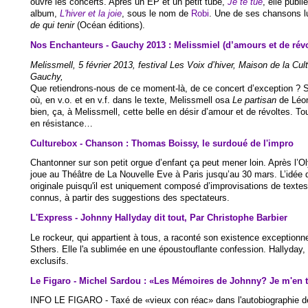
ouvre les concerts. Après un EP et un petit tube,
Je te tue
, elle publi
album,
L'hiver et la joie
, sous le nom de
Robi
. Une de ses chansons lui
de qui tenir
(Océan éditions).
Nos Enchanteurs - Gauchy 2013 : Melissmiel (d’amours et de révo
Melissmell, 5 février 2013, festival Les Voix d’hiver, Maison de la Cult
Gauchy,
Que retiendrons-nous de ce moment-là, de ce concert d’exception ? Sa
où, en v.o. et en v.f. dans le texte, Melissmell osa
Le partisan
de Léon
bien, ça, à Melissmell, cette belle en désir d’amour et de révoltes. To
en résistance…
Culturebox - Chanson : Thomas Boissy, le surdoué de l'impro
Chantonner sur son petit orgue d’enfant ça peut mener loin. Après l
joue au Théâtre de La Nouvelle Eve à Paris jusqu’au 30 mars. L’idée 
originale puisqu'il est uniquement composé d’improvisations de texte
connus, à partir des suggestions des spectateurs.
L'Express - Johnny Hallyday dit tout, Par
Christophe Barbier
Le rockeur, qui appartient à tous, a raconté son existence exceptionne
Sthers. Elle l'a sublimée en une époustouflante confession. Hallyday, à 
exclusifs.
Le Figaro - Michel Sardou : «Les Mémoires de Johnny? Je m'en t
INFO LE FIGARO - Taxé de «vieux con réac» dans l'autobiographie d