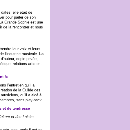
dates, elle était de
er pour parler de son
 La Grande Sophie est une
ir de la rencontrer et nous
rendre leur voix et leurs
 l'industrie musicale.
La
d’auteur, copie privée,
rique, relations artistes-
nt !»
s l’entretien qu’il a
création de la Guilde des
musiciens, qu’il a aidé à
s membres, sans play-back.
s et de tendresse
ulture et des Loisirs,
avate, non, mais il est de