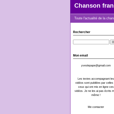
Chanson fran
Toute l'actualité de la cha
Rechercher
Mon email
yveslepape@gmail.com
Les textes accompagnant les
vidéos sont publiées par celles 
ceux qui ont mis en ligne ces
vidéos. Je ne les ai pas écrits m
même !
Me contacter