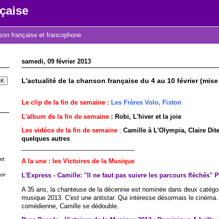
çaise
nson française et francophone
samedi, 09 février 2013
L'actualité de la chanson française du 4 au 10 février (mise 
Le clip de la fin de semaine :
Les Frères Volo, Fiston
L'album de la fin de semaine
:
Robi, L'hiver et la joie
Les vidéos de la fin de semaine
:
Camille à L'Olympia, Claire Diter
quelques autres
_________________________________
et
A la une : les Victoires de la Musique
L'Express - Camille: "Il ne faut pas suivre les parcours fléchés" 
oi-
A 35 ans, la chanteuse de la décennie est nominée dans deux catégor
musique 2013. C'est une antistar. Qui intéresse désormais le cinéma
comédienne, Camille se dédouble.