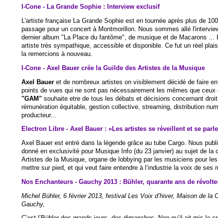
I-Cone - La Grande Sophie : Interview exclusif
L'artiste française La Grande Sophie est en tournée après plus de 100 
passage pour un concert à Montmorillon. Nous sommes allé l'interview
dernier album "La Place du fantôme", de musique et de Macarons ...
artiste très sympathique, accessible et disponible. Ce fut un réel plais
la remercions à nouveau.
I-Cone - Axel Bauer crée la Guilde des Artistes de la Musique
Axel Bauer
et de nombreux artistes on visiblement décidé de faire ent
points de vues qui ne sont pas nécessairement les mêmes que ceux de
"GAM"
souhaite etre de tous les débats et décisions concernant droit 
rémunération équitable, gestion collective, streaming, distribution numé
producteur...
Electron Libre - Axel Bauer : «Les artistes se réveillent et se parle
Axel Bauer est entré dans la légende grâce au tube Cargo. Nous publion
donné en exclusivité pour Musique Info (du 23 janvier) au sujet de la 
Artistes de la Musique, organe de lobbying par les musiciens pour les 
mettre sur pied, et qui veut faire entendre à l’industrie la voix de se
Nos Enchanteurs - Gauchy 2013 : Bühler, quarante ans de révolte
Michel Bühler, 6 février 2013, festival Les Voix d’hiver, Maison de la C
Gauchy,
C’est l’Bühler des grands jours, des dimanches. Non qu’il ait mis la cr