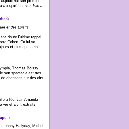
e aujourd'hui son premier
 a inspiré un livre,
Elle a
ltes)
ure et des Loisirs,
ns doute l’ultime rappel
ard Cohen. Ça lui va
ujours et plus que jamais
’Olympia, Thomas Boissy
de son spectacle est très
s de chansons sur des airs
lle à l'écrivain Amanda
vie et à vif: extraits
ape !»
e Johnny Hallyday, Michel