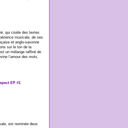
ré, qui cisèle des textes
expérience musicale, de ses
ançaise et anglo-saxonne
ons sur le ton de la
est un mélange raffiné de
evine l’amour des mots,
espect EP #1
rsale, est nominée deux