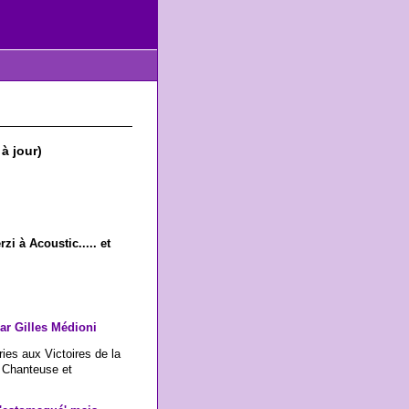
à jour)
zi à Acoustic..... et
Par
Gilles Médioni
ies aux Victoires de la
. Chanteuse et