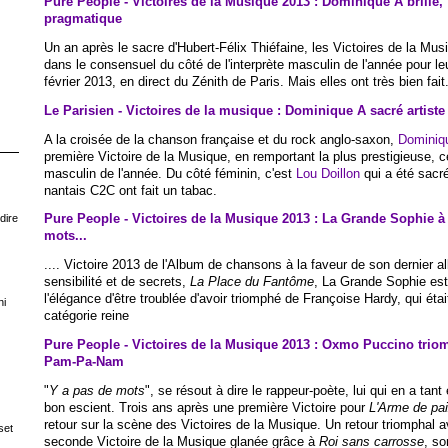
Pure People - Victoires de la Musique 2013 : Dominique A brille,
pragmatique
Un an après le sacre d'Hubert-Félix Thiéfaine, les Victoires de la Musi
dans le consensuel du côté de l'interprète masculin de l'année pour le
février 2013, en direct du Zénith de Paris. Mais elles ont très bien fait
Le Parisien - Victoires de la musique : Dominique A sacré artist
A la croisée de la chanson française et du rock anglo-saxon,
Dominiq
première Victoire de la Musique, en remportant la plus prestigieuse, cel
masculin de l'année. Du côté féminin, c'est
Lou Doillon
qui a été sacré
nantais C2C ont fait un tabac.
Pure People - Victoires de la Musique 2013 : La Grande Sophie à 
dire
mots...
.... Victoire 2013 de l'Album de chansons à la faveur de son dernier a
sensibilité et de secrets,
La Place du Fantôme
, La Grande Sophie est 
l'élégance d'être troublée d'avoir triomphé de Françoise Hardy, qui étai
ni
catégorie reine
Pure People - Victoires de la Musique 2013 : Oxmo Puccino trio
Pam-Pa-Nam
"
Y a pas de mots
", se résout à dire le rappeur-poète, lui qui en a tant
bon escient. Trois ans après une première Victoire pour
L'Arme de pa
retour sur la scène des Victoires de la Musique. Un retour triomphal a
set
seconde Victoire de la Musique glanée grâce à
Roi sans carrosse
, so