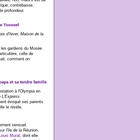
rique, contrebasse,
le profondeur,
re Youssef
oix d’hiver, Maison de la
t les gardiens du Musée
iculière, celle de
sait, comment on
apa et sa tendre famille
estation à l'Olympia en
e
L'Express
.
mment évoqué ses parents
le le révèle.
lement sensuel.
ur l'île de la Réunion.
Louis Murat
, dont elle