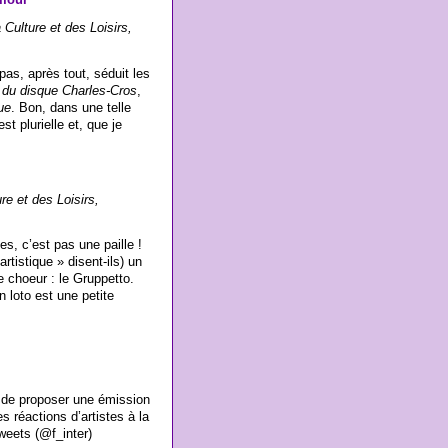
 Culture et des Loisirs,
pas, après tout, séduit les
du disque Charles-Cros
,
ue
. Bon, dans une telle
t plurielle et, que je
re et des Loisirs,
s, c’est pas une paille !
rtistique » disent-ils) un
e choeur : le Gruppetto.
 loto est une petite
in de proposer une émission
s réactions d’artistes à la
weets (@f_inter)