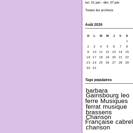
lun. 01 juin - dim. 07 juin
Toutes les archives
Août 2026
D
L
M
M
J
V
S
1
2
3
4
5
6
7
8
9
10
11
12
13
14
15
16
17
18
19
20
21
22
23
24
25
26
27
28
29
30
31
Tags populaires
barbara
Gainsbourg
leo
ferre
Musiques
ferrat
musique
brassens
Chanson
Française
cabrel
chanson