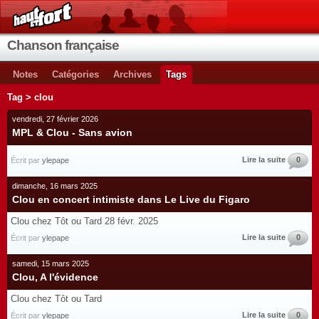
Chanson française
Notes
Catégories
Archives
Tags
Tag > clou
vendredi, 27 février 2026
MPL & Clou - Sans avion
Lire la suite
0
Écrit par
ylepape
dimanche, 16 mars 2025
Clou en concert intimiste dans Le Live du Figaro
Clou chez Tôt ou Tard 28 févr. 2025
Lire la suite
0
Écrit par
ylepape
samedi, 15 mars 2025
Clou, A l'évidence
Clou chez Tôt ou Tard
Lire la suite
0
Écrit par
ylepape