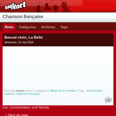
Chanson française
Notes
Catégories
Archives
Tags
Bancal chéri, La Belle
dimanche, 31 mai 2026
Écrit par
ylepape
dans la catégorie
L'album de la semaine
| Tags :
bancal cheri
,
chanson
,
chanson francaise
0
Les commentaires sont fermés.
> Haut de page