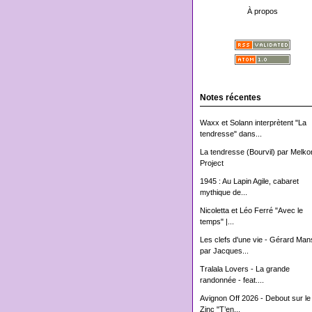
À propos
Notes récentes
Waxx et Solann interprètent "La
tendresse" dans...
La tendresse (Bourvil) par Melko
Project
1945 : Au Lapin Agile, cabaret
mythique de...
Nicoletta et Léo Ferré "Avec le
temps" |...
Les clefs d'une vie - Gérard Man
par Jacques...
Tralala Lovers - La grande
randonnée - feat....
Avignon Off 2026 - Debout sur le
Zinc "T’en...