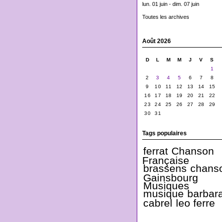
lun. 01 juin - dim. 07 juin
Toutes les archives
Août 2026
D
L
M
M
J
V
S
1
2
3
4
5
6
7
8
9
10
11
12
13
14
15
16
17
18
19
20
21
22
23
24
25
26
27
28
29
30
31
Tags populaires
ferrat
Chanson
Française
brassens
chans
Gainsbourg
Musiques
musique
barbar
cabrel
leo ferre