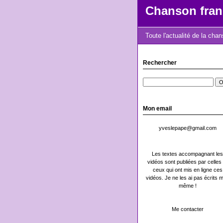
Chanson fran
Toute l'actualité de la cha
Rechercher
Mon email
yveslepape@gmail.com
Les textes accompagnant les
vidéos sont publiées par celles 
ceux qui ont mis en ligne ces
vidéos. Je ne les ai pas écrits m
même !
Me contacter