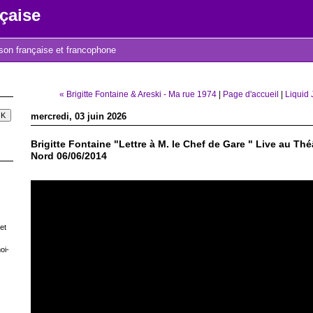
çaise
nson française et francophone
« Brigitte Fontaine & Areski - Ma rue 1974
|
Page d'accueil
|
Liquid 
mercredi, 03 juin 2026
Brigitte Fontaine "Lettre à M. le Chef de Gare " Live au Th
Nord 06/06/2014
et
oi-