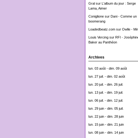
Gral
sur
L'album du jour : Serge
Lama, Aimer
Coniglione
sur
Dani - Comme un
boomerang
Loadedbeatz.com
sur
Owlle - Mi
Louis Vercing
sur
RFI - Joséphin
Baker au Panthéon
Archives
lun. 03 août - dim. 09 août
lun. 27 juil. - dim. 02 août
lun. 20 juil. - dim. 26 juil.
lun. 13 juil. - dim. 19 juil.
lun. 06 juil. - dim. 12 juil.
lun. 29 juin - dim. 05 juil.
lun. 22 juin - dim. 28 juin
lun. 15 juin - dim. 21 juin
lun. 08 juin - dim. 14 juin