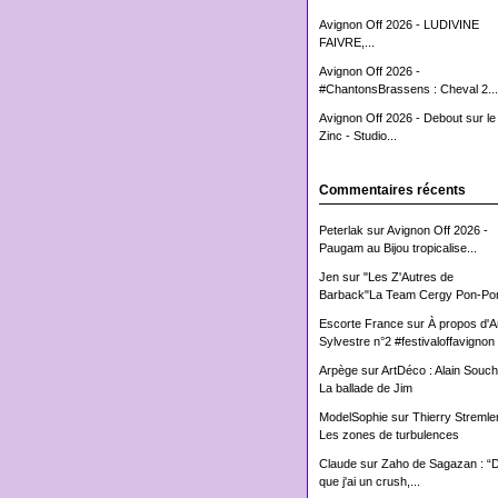
Avignon Off 2026 - LUDIVINE
FAIVRE,...
Avignon Off 2026 -
#ChantonsBrassens : Cheval 2...
Avignon Off 2026 - Debout sur le
Zinc - Studio...
Commentaires récents
Peterlak
sur
Avignon Off 2026 -
Paugam au Bijou tropicalise...
Jen
sur
"Les Z'Autres de
Barback"La Team Cergy Pon-Pon
Escorte France
sur
À propos d'
Sylvestre n°2 #festivaloffavignon
Arpège
sur
ArtDéco : Alain Souch
La ballade de Jim
ModelSophie
sur
Thierry Stremler
Les zones de turbulences
Claude
sur
Zaho de Sagazan : “
que j'ai un crush,...