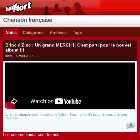
Chanson française
Notes
Catégories
Archives
Tags
Brinc d'Zinc : Un grand MERCI !!! C'est parti pour le nouvel
album !!!
lundi, 11 avril 2022
Écrit par
ylepape
dans la catégorie
Vidéo
| Tags :
brinc d'zinc
,
chanson
,
chanson
francaise
0
Les commentaires sont fermés.