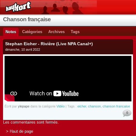
Chanson française
Notes
Catégories
Archives
Tags
Stephan Eicher - Rivière (Live NPA Canal+)
dimanche, 10 avril 2022
Écrit par
ylepape
dans la catégorie
Vidéo
| Tags :
eicher
,
chanson
,
chanson francaise
0
Les commentaires sont fermés.
> Haut de page