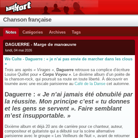
Chanson française
Notes
Catégories
Archives
Tags
DAGUERRE - Marge de manœuvre
lundi, 04 mai 2026
We Culte - Daguerre : « je n’ai pas envie de marcher dans les clous
»
Trois ans après
« Virages »
,
Daguerre
retrouve sa complice d’écriture
Louise Quillet pour
« Corps Voyou »
. Le dixième album d’un poète de
la chanson-rock, qui poursuit sa route en toute liberté. À découvrir en
tournée avec une escale parisienne au
Café de la Danse
cet automne.
Daguerre :
« Je n’ai jamais été obnubilé par
la réussite. Mon principe c’est « tu donnes
et les gens se servent ». Faire semblant
m’est insupportable. »
Dixième album et déjà 20 ans de carrière pour ce chanteur, auteur,
compositeur et guitariste qui a débuté sur la scène alternative
parisienne avec le groupe « Les Veilleurs de Nuit », avant de retourner