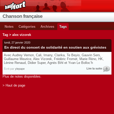
Chanson française
Notes
Catégories
Archives
Tags
Tag > alex vizorek
lundi, 27 janvier 2020
En direct du concert de solidarité en soutien aux grévistes
Avec Audrey Vernon, Cali, Imany, Clarika, Te Beyio, Gauvin Sers,
Guillaume Meurice, Alex Vizorek, Frédéric Fromet, Marie Réno, HK,
Lénine Renaud, Didier Super, Agnès Bihl et Yvan Le Bolloc’h
Lire la suite
0
Écrit par
ylepape
Plus de notes disponibles.
> Haut de page