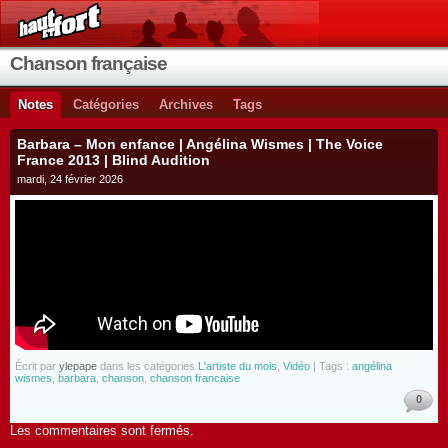
Chanson française
Notes
Catégories
Archives
Tags
Barbara – Mon enfance | Angélina Wismes | The Voice
France 2013 | Blind Audition
mardi, 24 février 2026
Écrit par
ylepape
dans les catégories
L'artiste du mois
,
Vidéo
| Tags :
angélina
wismes
,
barbara
,
chanson
,
chanson francaise
0
Les commentaires sont fermés.