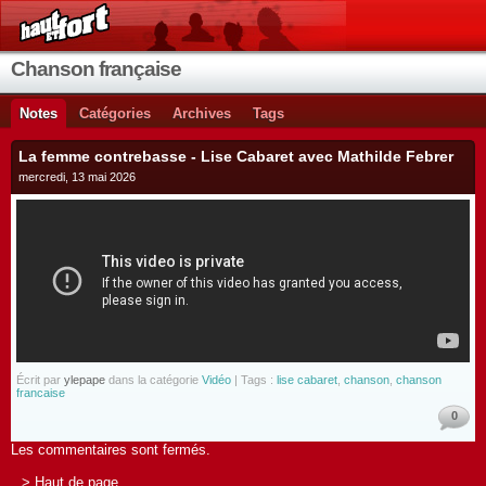
Chanson française
Notes
Catégories
Archives
Tags
La femme contrebasse - Lise Cabaret avec Mathilde Febrer
mercredi, 13 mai 2026
Écrit par
ylepape
dans la catégorie
Vidéo
| Tags :
lise cabaret
,
chanson
,
chanson
francaise
0
Les commentaires sont fermés.
> Haut de page