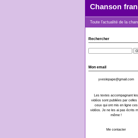
Chanson fran
Toute l'actualité de la cha
Rechercher
Mon email
yveslepape@gmail.com
Les textes accompagnant les
vidéos sont publiées par celles 
ceux qui ont mis en ligne ces
vidéos. Je ne les ai pas écrits m
même !
Me contacter