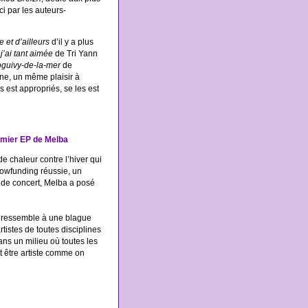
ci par les auteurs-
et d’ailleurs
d’il y a plus
 j’ai tant aimée
de Tri Yann
guivy-de-la-mer
de
e, un même plaisir à
 est appropriés, se les est
remier EP de Melba
de chaleur contre l’hiver qui
rowfunding réussie, un
 de concert, Melba a posé
.
a ressemble à une blague
tistes de toutes disciplines
ans un milieu où toutes les
t être artiste comme on