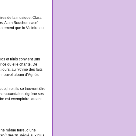
ires de la musique. Clara
es, Alain Souchon sacré
nalement que la Victoire du
os et télés convient Bihl
r ce qu’elle chante. De
 jours, au rythme des faits
 Le nouvel album d’Agnès
, hier, ils se trouvent être
 ses scandales, égrène ses
re est exemplaire, autant
’une même terre, d’une
ikoù Breizh
, dédié aux plus