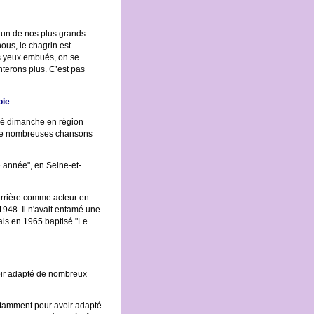
l’un de nos plus grands
ous, le chagrin est
Les yeux embués, on se
nterons plus. C’est pas
oie
édé dimanche en région
é de nombreuses chansons
ne année", en Seine-et-
rrière comme acteur en
1948. Il n'avait entamé une
ais en 1965 baptisé "Le
oir adapté de nombreux
tamment pour avoir adapté