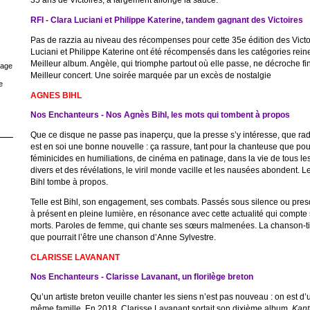
RFI - Clara Luciani et Philippe Katerine, tandem gagnant des Victoires
Pas de razzia au niveau des récompenses pour cette 35e édition des Victo
Luciani et Philippe Katerine ont été récompensés dans les catégories rein
Meilleur album. Angèle, qui triomphe partout où elle passe, ne décroche fi
rage
Meilleur concert. Une soirée marquée par un excès de nostalgie
e
AGNES BIHL
Nos Enchanteurs - Nos Agnès Bihl, les mots qui tombent à propos
Que ce disque ne passe pas inaperçu, que la presse s’y intéresse, que radi
est en soi une bonne nouvelle : ça rassure, tant pour la chanteuse que pou
féminicides en humiliations, de cinéma en patinage, dans la vie de tous les
divers et des révélations, le viril monde vacille et les nausées abondent.
Bihl tombe à propos.
Telle est Bihl, son engagement, ses combats. Passés sous silence ou presque
à présent en pleine lumière, en résonance avec cette actualité qui compte
morts. Paroles de femme, qui chante ses sœurs malmenées. La chanson-tit
que pourrait l’être une chanson d’Anne Sylvestre.
CLARISSE LAVANANT
Nos Enchanteurs - Clarisse Lavanant, un florilège breton
Qu’un artiste breton veuille chanter les siens n’est pas nouveau : on est d
même famille. En 2018, Clarisse Lavanant sortait son dixième album,
Kant