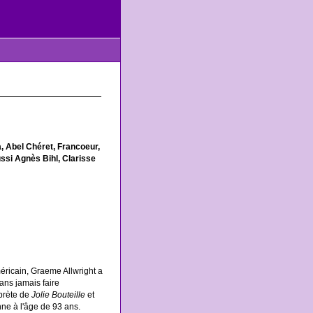
, Abel Chéret, Francoeur,
ssi Agnès Bihl, Clarisse
éricain, Graeme Allwright a
ns jamais faire
rprète de
Jolie Bouteille
et
nne à l'âge de 93 ans.