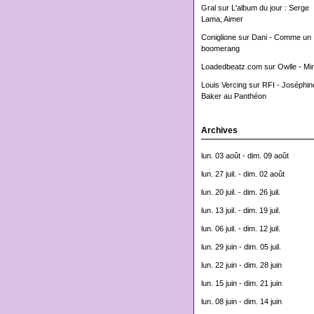
Gral
sur
L'album du jour : Serge
Lama, Aimer
Coniglione
sur
Dani - Comme un
boomerang
Loadedbeatz.com
sur
Owlle - Mi
Louis Vercing
sur
RFI - Joséphin
Baker au Panthéon
Archives
lun. 03 août - dim. 09 août
lun. 27 juil. - dim. 02 août
lun. 20 juil. - dim. 26 juil.
lun. 13 juil. - dim. 19 juil.
lun. 06 juil. - dim. 12 juil.
lun. 29 juin - dim. 05 juil.
lun. 22 juin - dim. 28 juin
lun. 15 juin - dim. 21 juin
lun. 08 juin - dim. 14 juin