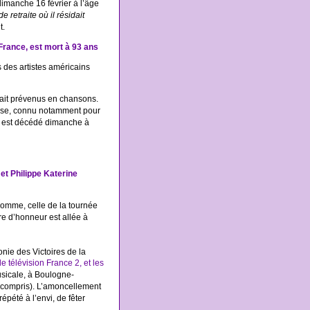
dimanche 16 février à l’âge
e retraite où il résidait
t.
France, est mort à 93 ans
 des artistes américains
avait prévenus en chansons.
daise, connu notamment pour
, est décédé dimanche à
et Philippe Katerine
 Pomme, celle de la tournée
re d’honneur est allée à
nie des Victoires de la
e télévision France 2, et les
sicale, à Boulogne-
e compris). L’amoncellement
épété à l’envi, de fêter