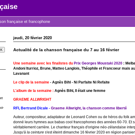
çaise
nson française et francophone
jeudi, 20 février 2020
Actualité de la chanson française du 7 au 16 février
Une semaine avec les finalistes du
Prix Georges Moustaki 2020
: Melba
Andoni Iturrioz, Brune, Matteo Langlois, Théophile et Francoeur mais au
Lavanant
Le clip de la semaine
- Agnès Bihl - Ni Parfaite Ni Refaite
L'album de la semaine :
Agnès Bihl, Il était une femme
et
GRAEME ALLWRIGHT
oi-
RFI, Bertrand Dicale -
Graeme Allwright, la chanson comme liberté
Auteur, compositeur, adaptateur de Leonard Cohen ou de héros du folk am
donné leurs hymnes aux babas cool francophones des années 60-70. Et sa
véritablement carrière. Le chanteur français d'origine néo-zélandaise inte
Jusqu'à la ceinture
s'est éteint dimanche 16 février 2020 en région parisie