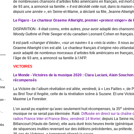
de nombreuses chansons d’artistes folks américains en français, est mort 
de 93 ans, a annoncé sa famille.
« Il est décédé cette nuit, dans la maison d
depuis une année »
, en Seine-et-Marne, a déclaré sa fille, Jeanne Allwrigh
Le Figaro - Le chanteur Graeme Allwright, premier «protest singer» de 
DISPARITION - Il était connu, entre autres, pour avoir adapté des chansons
Woody Guthrie et Pete Seeger et du canadien Leonard Cohen en français.
Il est parti
«changer d’étoile»
,
«sur un navire»
il a
«mis la voile»
. Il nous 
Graeme Allwright s’en est allé. Le chanteur français d’origine néo-zélan
avoir adapté de nombreux morceaux d’artistes folk américains en français
l’âge de 93 ans, a annoncé sa famille à l’AFP.
VICTOIRES
Le Monde - Victoires de la musique 2020 : Clara Luciani, Alain Souchon 
...
récompensés
Anne
La Victoire de l’album révélation est allée, vendredi, à « Les Failles », de
au Brol Tour d’Angèle, celle de la révélation scène à Suzane. Et une Victoi
Maxime Le Forestier.
on -
e
L’on aurait pu espérer qu’avec seulement huit récompenses, la 35
cérémo
 -
musique ne se serait pas éternisée. Raté.
Diffusée en direct sur la chaîne d
radios France Inter et France Bleu, vendredi 14 février,
depuis La Seine mu
Billancourt (Hauts-de-Seine), elle aura duré trois heures trente (génériqu
Dès
de séquences inutiles revenant sur des éditions précédentes, au prétexte, r
35 ans de Victoires, a largement allongé la sauce.