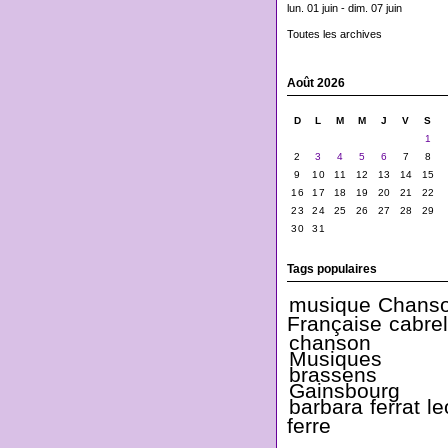
lun. 01 juin - dim. 07 juin
Toutes les archives
Août 2026
D
L
M
M
J
V
S
1
2
3
4
5
6
7
8
9
10
11
12
13
14
15
16
17
18
19
20
21
22
23
24
25
26
27
28
29
30
31
Tags populaires
musique
Chans
Française
cabrel
chanson
Musiques
brassens
Gainsbourg
barbara
ferrat
le
ferre