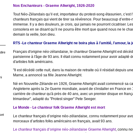
Nos Enchanteurs - Graeme Allwright, 1926-2020
Tout Néo-Zélandais qu’il est, importateur du protest-song étasunien, c’est 
chanteurs français qui vient de tirer sa révérence. Pour beaucoup d’entre-n
immense. Il y a des douleurs, je crois, qui jamais ne pourront cicatriser. 
consolera en se disant qu’il ne pourra être mort que quand nous ne le cha
demain la veille, bon dieu.
RTS -Le chanteur Graeme Allwright ne boira plus à l'amitié, l'amour, la j
Français d'origine néo-zélandaise, le chanteur Graeme Allwright est déc
dire
parisienne à l'âge de 93 ans. Il était connu notamment pour avoir adapt
d'artistes folk américains.
"Il est décédé cette nuit, dans la maison de retraite où il résidait depuis u
Marne, a annoncé sa fille Jeanne Allwright.
ni
Né en Nouvelle-Zélande en 1926, Graeme Allwright avait commencé sa ca
Angleterre après la 2e Guerre mondiale, avant de s'installer en France en 
carrière de chanteur qu'à près de 40 ans, avec un premier disque en franç
trimardeur", adapté du "Protest singer" Pete Seeger.
Le Monde - Le chanteur folk Graeme Allwright est mort
set
Le chanteur français d’origine néo-zélandaise, connu notamment pour av
morceaux d’artistes folks américains en français, avait 93 ans.
Le chanteur français d’origine néo-zélandaise Graeme Allwright
, connu no