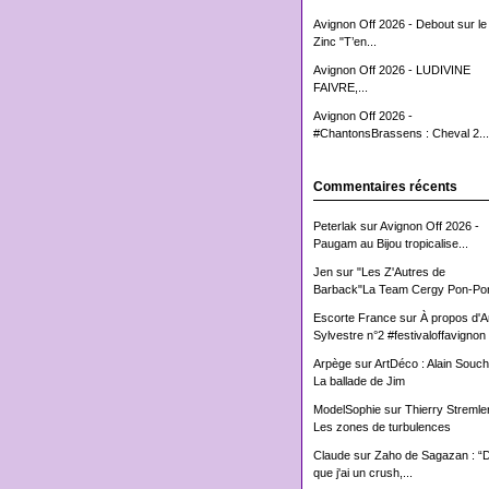
Avignon Off 2026 - Debout sur le
Zinc "T’en...
Avignon Off 2026 - LUDIVINE
FAIVRE,...
Avignon Off 2026 -
#ChantonsBrassens : Cheval 2...
Commentaires récents
Peterlak
sur
Avignon Off 2026 -
Paugam au Bijou tropicalise...
Jen
sur
"Les Z'Autres de
Barback"La Team Cergy Pon-Pon
Escorte France
sur
À propos d'
Sylvestre n°2 #festivaloffavignon
Arpège
sur
ArtDéco : Alain Souch
La ballade de Jim
ModelSophie
sur
Thierry Stremler
Les zones de turbulences
Claude
sur
Zaho de Sagazan : “
que j'ai un crush,...