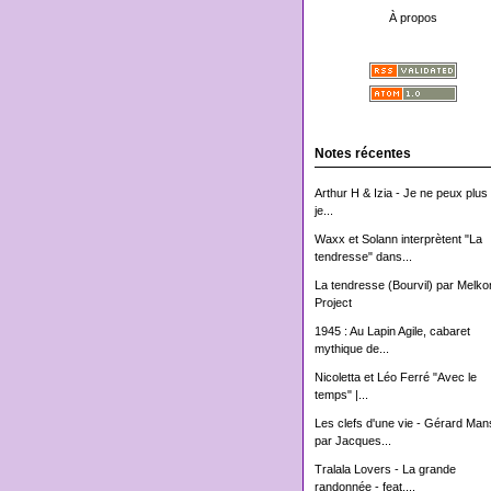
À propos
Notes récentes
Arthur H & Izia - Je ne peux plus 
je...
Waxx et Solann interprètent "La
tendresse" dans...
La tendresse (Bourvil) par Melko
Project
1945 : Au Lapin Agile, cabaret
mythique de...
Nicoletta et Léo Ferré "Avec le
temps" |...
Les clefs d'une vie - Gérard Man
par Jacques...
Tralala Lovers - La grande
randonnée - feat....