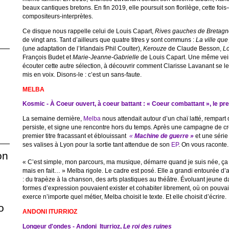
beaux cantiques bretons. En fin 2019, elle poursuit son florilège, cette fois-
compositeurs-interprètes.
Ce disque nous rappelle celui de Louis Capart,
Rives gauches de Bretagne 
de vingt ans. Tant d’ailleurs que quatre titres y sont communs :
La ville que
(une adaptation de l’Irlandais Phil Coulter),
Kerouze
de Claude Besson,
Lo
François Budet et
Marie-Jeanne-Gabrielle
de Louis Capart. Une même vein
écouter cette autre sélection, à découvrir comment Clarisse Lavanant se les
mis en voix. Disons-le : c’est un sans-faute.
MELBA
Kosmic - À Coeur ouvert, à coeur battant : « Coeur combattant », le p
La semaine dernière,
Melba
nous attendait autour d’un chaï latté, rempart 
persiste, et signe une rencontre hors du temps. Après une campagne de c
premier titre fracassant et éblouissant
«
Machine de guerre »
et une série
ses valises à Lyon pour la sortie tant attendue de son
EP
. On vous raconte
on
« C’est simple, mon parcours, ma musique, démarre quand je suis née, ç
mais en fait… » Melba rigole. Le cadre est posé. Elle a grandi entourée d’ar
: du trapèze à la chanson, des arts plastiques au théâtre. Évoluant jeune d
formes d’expression pouvaient exister et cohabiter librement, où on pouvai
exerce n’importe quel métier, Melba choisit le texte. Et elle choisit d’écrire.
o
ANDONI ITURRIOZ
Longeur d'ondes - Andoni Iturrioz,
Le roi des ruines