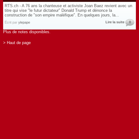
RTS.ch - A 76 ans la chanteuse et activiste Joan Baez revient avec un
titre qui vise "le futur dictateur" Donald Trump et dénonce la
construction de "son empire maléfique". En quelques jours, la...
Lire la suite
0
Écrit par
ylepape
Plus de notes disponibles.
> Haut de page