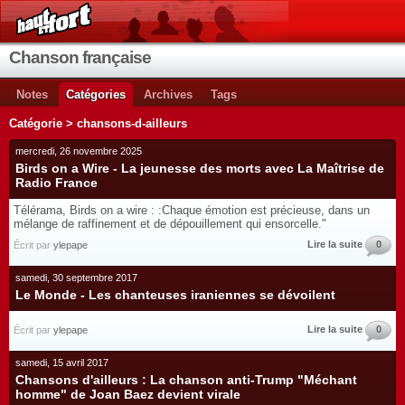
Chanson française
Notes
Catégories
Archives
Tags
Catégorie > chansons-d-ailleurs
mercredi, 26 novembre 2025
Birds on a Wire - La jeunesse des morts avec La Maîtrise de
Radio France
Télérama, Birds on a wire : :Chaque émotion est précieuse, dans un
mélange de raffinement et de dépouillement qui ensorcelle."
Lire la suite
0
Écrit par
ylepape
samedi, 30 septembre 2017
Le Monde - Les chanteuses iraniennes se dévoilent
Lire la suite
0
Écrit par
ylepape
samedi, 15 avril 2017
Chansons d'ailleurs : La chanson anti-Trump "Méchant
homme" de Joan Baez devient virale