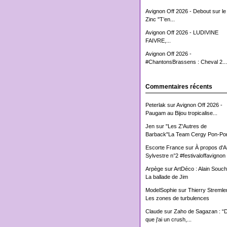
Avignon Off 2026 - Debout sur le
Zinc "T’en...
Avignon Off 2026 - LUDIVINE
FAIVRE,...
Avignon Off 2026 -
#ChantonsBrassens : Cheval 2...
Commentaires récents
Peterlak
sur
Avignon Off 2026 -
Paugam au Bijou tropicalise...
Jen
sur
"Les Z'Autres de
Barback"La Team Cergy Pon-Pon
Escorte France
sur
À propos d'
Sylvestre n°2 #festivaloffavignon
Arpège
sur
ArtDéco : Alain Souch
La ballade de Jim
ModelSophie
sur
Thierry Stremler
Les zones de turbulences
Claude
sur
Zaho de Sagazan : “
que j'ai un crush,...