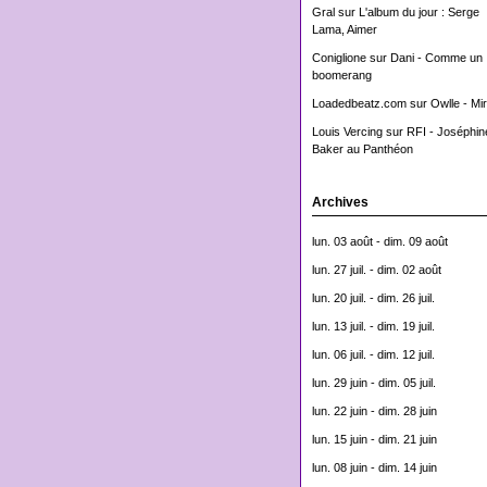
Gral
sur
L'album du jour : Serge
Lama, Aimer
Coniglione
sur
Dani - Comme un
boomerang
Loadedbeatz.com
sur
Owlle - Mi
Louis Vercing
sur
RFI - Joséphin
Baker au Panthéon
Archives
lun. 03 août - dim. 09 août
lun. 27 juil. - dim. 02 août
lun. 20 juil. - dim. 26 juil.
lun. 13 juil. - dim. 19 juil.
lun. 06 juil. - dim. 12 juil.
lun. 29 juin - dim. 05 juil.
lun. 22 juin - dim. 28 juin
lun. 15 juin - dim. 21 juin
lun. 08 juin - dim. 14 juin