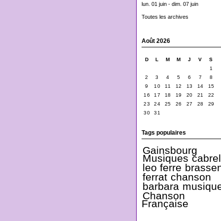
lun. 01 juin - dim. 07 juin
Toutes les archives
Août 2026
D
L
M
M
J
V
S
1
2
3
4
5
6
7
8
9
10
11
12
13
14
15
16
17
18
19
20
21
22
23
24
25
26
27
28
29
30
31
Tags populaires
Gainsbourg
Musiques
cabre
leo ferre
brasse
ferrat
chanson
barbara
musiqu
Chanson
Française