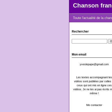
Chanson fran
Toute l'actualité de la cha
Rechercher
Mon email
yveslepape@gmail.com
Les textes accompagnant les
vidéos sont publiées par celles 
ceux qui ont mis en ligne ces
vidéos. Je ne les ai pas écrits m
même !
Me contacter