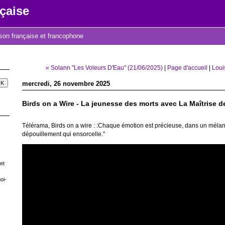
çaise
nson française et francophone
« Solann "Les Voleurs D'Eau" (21/06/2025)
|
Page d'accueil
|
Loui
mercredi, 26 novembre 2025
Birds on a Wire - La jeunesse des morts avec La Maîtrise 
Télérama, Birds on a wire : :Chaque émotion est précieuse, dans un mélan
dépouillement qui ensorcelle."
et
oi-