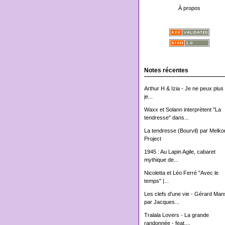
À propos
Notes récentes
Arthur H & Izia - Je ne peux plus 
je...
Waxx et Solann interprètent "La
tendresse" dans...
La tendresse (Bourvil) par Melko
Project
1945 : Au Lapin Agile, cabaret
mythique de...
Nicoletta et Léo Ferré "Avec le
temps" |...
Les clefs d'une vie - Gérard Man
par Jacques...
Tralala Lovers - La grande
randonnée - feat....