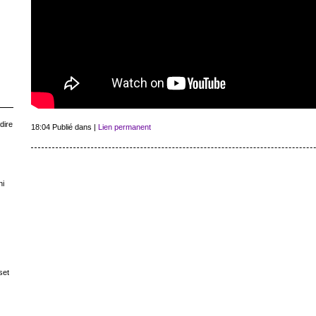
dire
18:04 Publié dans
|
Lien permanent
ni
set