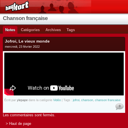
Chanson française
Notes
Catégories
Archives
Tags
Jofroi, Le vieux monde
mercredi, 23 février 2022
Écrit par
ylepape
dans la catégorie
Vidéo
| Tags :
jofroi
,
chanson
,
chanson francaise
0
Les commentaires sont fermés.
> Haut de page