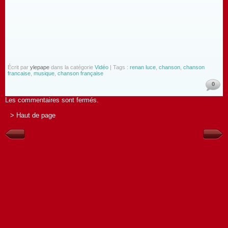
Écrit par
ylepape
dans la catégorie
Vidéo
| Tags :
renan luce
,
chanson
,
chanson
francaise
,
musique
,
chanson française
0
Les commentaires sont fermés.
> Haut de page