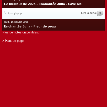
Le meilleur de 2025 - Enchantée Julia - Save Me
Lire la suite
0
Écrit par
ylepape
jeudi, 16 janvier 2025
Enchantée Julia - Fleur de peau
Plus de notes disponibles.
> Haut de page