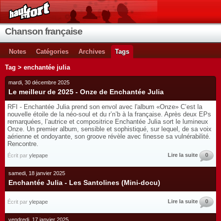
Chanson française
Notes
Catégories
Archives
Tags
Tag > enchantée julia
mardi, 30 décembre 2025
Le meilleur de 2025 - Onze de Enchantée Julia
RFI - Enchantée Julia prend son envol avec l'album «Onze» C’est la
nouvelle étoile de la néo-soul et du r’n’b à la française. Après deux EPs
remarquées, l’autrice et compositrice Enchantée Julia sort le lumineux
Onze. Un premier album, sensible et sophistiqué, sur lequel, de sa voix
aérienne et ondoyante, son groove révèle avec finesse sa vulnérabilité.
Rencontre.
Lire la suite
0
Écrit par
ylepape
samedi, 18 janvier 2025
Enchantée Julia - Les Santolines (Mini-docu)
Lire la suite
0
Écrit par
ylepape
vendredi, 17 janvier 2025