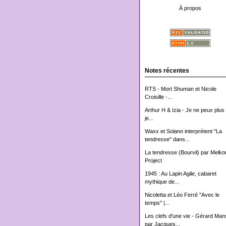
À propos
Notes récentes
RTS - Mort Shuman et Nicole
Croisille -...
Arthur H & Izia - Je ne peux plus 
je...
Waxx et Solann interprètent "La
tendresse" dans...
La tendresse (Bourvil) par Melko
Project
1945 : Au Lapin Agile, cabaret
mythique de...
Nicoletta et Léo Ferré "Avec le
temps" |...
Les clefs d'une vie - Gérard Man
par Jacques...