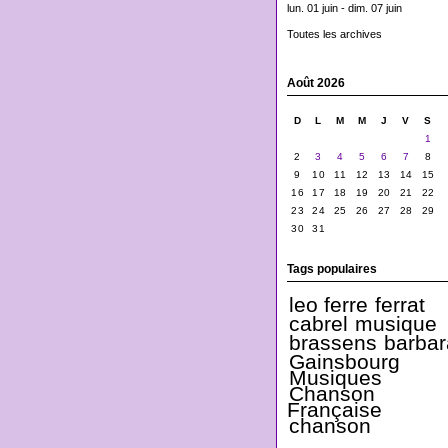
lun. 01 juin - dim. 07 juin
Toutes les archives
Août 2026
D
L
M
M
J
V
S
1
2
3
4
5
6
7
8
9
10
11
12
13
14
15
16
17
18
19
20
21
22
23
24
25
26
27
28
29
30
31
Tags populaires
leo ferre
ferrat
cabrel
musique
brassens
barbar
Gainsbourg
Musiques
Chanson
Française
chanson