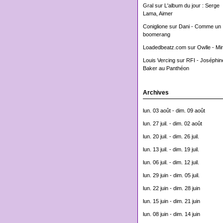
Gral
sur
L'album du jour : Serge
Lama, Aimer
Coniglione
sur
Dani - Comme un
boomerang
Loadedbeatz.com
sur
Owlle - Mi
Louis Vercing
sur
RFI - Joséphin
Baker au Panthéon
Archives
lun. 03 août - dim. 09 août
lun. 27 juil. - dim. 02 août
lun. 20 juil. - dim. 26 juil.
lun. 13 juil. - dim. 19 juil.
lun. 06 juil. - dim. 12 juil.
lun. 29 juin - dim. 05 juil.
lun. 22 juin - dim. 28 juin
lun. 15 juin - dim. 21 juin
lun. 08 juin - dim. 14 juin