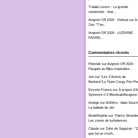
Tralala Lovers - La grande
randonnée - feat....
Avignon Off 2026 - Debout sur le
Zinc "T’en...
Avignon Off 2026 - LUDIVINE
FAIVRE,...
Commentaires récents
Peterlak
sur
Avignon Off 2026 -
Paugam au Bijou tropicalise...
Jen
sur
"Les Z'Autres de
Barback"La Team Cergy Pon-Pon
Escorte France
sur
À propos d'
Sylvestre n°2 #festivaloffavignon
Arpège
sur
ArtDéco : Alain Souch
La ballade de Jim
ModelSophie
sur
Thierry Stremler
Les zones de turbulences
Claude
sur
Zaho de Sagazan : “
que j'ai un crush,...