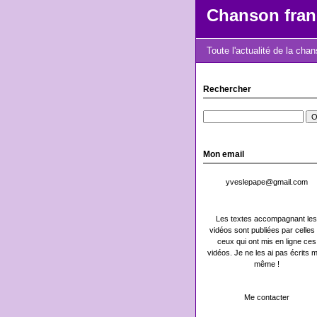
Chanson fran
Toute l'actualité de la cha
Rechercher
Mon email
yveslepape@gmail.com
Les textes accompagnant les
vidéos sont publiées par celles 
ceux qui ont mis en ligne ces
vidéos. Je ne les ai pas écrits m
même !
Me contacter