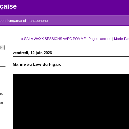
çaise
nson française et francophone
« GALA WAXX SESSIONS AVEC POMME
|
Page d'accueil
|
Marie-Pau
vendredi, 12 juin 2026
Marine au Live du Figaro
et
oi-