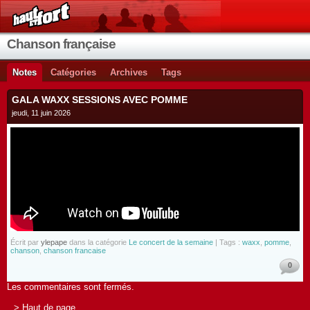
Chanson française
Notes
Catégories
Archives
Tags
GALA WAXX SESSIONS AVEC POMME
jeudi, 11 juin 2026
Écrit par
ylepape
dans la catégorie
Le concert de la semaine
| Tags :
waxx
,
pomme
,
chanson
,
chanson francaise
0
Les commentaires sont fermés.
> Haut de page