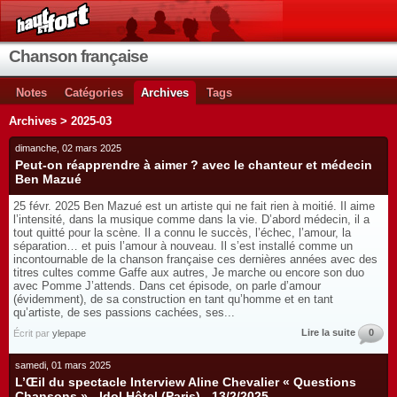
Chanson française
Notes
Catégories
Archives
Tags
Archives > 2025-03
dimanche, 02 mars 2025
Peut-on réapprendre à aimer ? avec le chanteur et médecin
Ben Mazué
25 févr. 2025 Ben Mazué est un artiste qui ne fait rien à moitié. Il aime
l’intensité, dans la musique comme dans la vie. D’abord médecin, il a
tout quitté pour la scène. Il a connu le succès, l’échec, l’amour, la
séparation… et puis l’amour à nouveau. Il s’est installé comme un
incontournable de la chanson française ces dernières années avec des
titres cultes comme Gaffe aux autres, Je marche ou encore son duo
avec Pomme J’attends. Dans cet épisode, on parle d’amour
(évidemment), de sa construction en tant qu’homme et en tant
qu’artiste, de ses passions cachées, ses...
Lire la suite
0
Écrit par
ylepape
samedi, 01 mars 2025
L’Œil du spectacle Interview Aline Chevalier « Questions
Chansons » - Idol Hôtel (Paris) - 13/2/2025