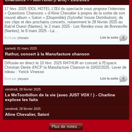
17 févr. 2025 IDOL HOTEL L’Œil du spectacle vous propose l’interview
« Questions Chansons » d’Aline Chevalier à propos de la sortie de son
nouvel album « Satori » (Disponible) (Sylzelle/ Inouïe Distribution), de
ses clips et des prochains concerts, notamment le 28 février 2025 au
Bab’el Ouest (Nantes), le 2 mars 2025 - Les Rendez-vous de Bonneville
(Nantes), le 8 mars 2025 - La...
Lire la suite
0
Écrit par
ylepape
samedi, 01 mars 2025
Rathur, concert à la Manufacture chanson
Diffusée en direct le 10 févr. 2025 RATHUR en concert à l'Espace
Christian Dente d'ACP la Manufacture Chanson le 10/02/2025. Lever de
rideau : Yorick Vinesse
Lire la suite
0
Écrit par
ylepape
vendredi, 28 février 2025
Le MeToorbillon de la vie (avec JUST VOX ! ) - Charline
explose les faits
vendredi, 28 février 2025
Aline Chevalier, Satori
Plus de notes...