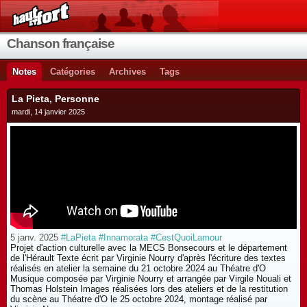
Chanson française
Notes
Catégories
Archives
Tags
La Pieta, Personne
mardi, 14 janvier 2025
5 janv. 2025
#LaPieta
#Innamorata
#CestQuoiLamour
Projet d'action culturelle avec la MECS Bonsecours et le département
de l'Hérault Texte écrit par Virginie Nourry d'après l'écriture des textes
réalisés en atelier la semaine du 21 octobre 2024 au Théatre d'O
Musique composée par Virginie Nourry et arrangée par Virgile Nouali et
Thomas Holstein Images réalisées lors des ateliers et de la restitution
du scène au Théatre d'O le 25 octobre 2024, montage réalisé par