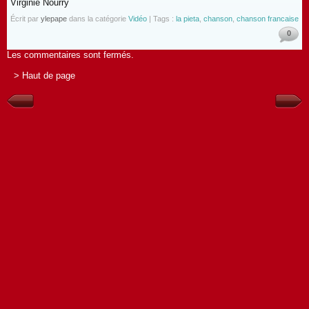
Virginie Nourry
Écrit par
ylepape
dans la catégorie
Vidéo
| Tags :
la pieta
,
chanson
,
chanson francaise
0
Les commentaires sont fermés.
> Haut de page