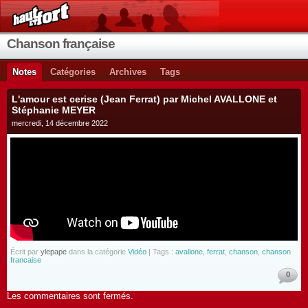
Chanson française
Notes
Catégories
Archives
Tags
L'amour est cerise (Jean Ferrat) par Michel AVALLONE et
Stéphanie MEYER
mercredi, 14 décembre 2022
Écrit par
ylepape
dans la catégorie
Vidéo
| Tags :
avallone
,
ferrat
,
chanson
,
chanson
francaise
0
Les commentaires sont fermés.