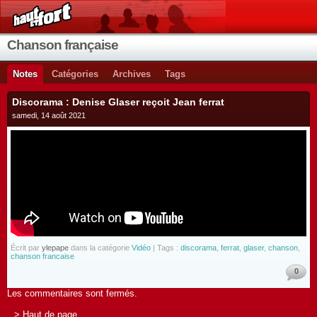
Chanson française
Notes
Catégories
Archives
Tags
Discorama : Denise Glaser reçoit Jean ferrat
samedi, 14 août 2021
Écrit par
ylepape
dans la catégorie
Vidéo
| Tags :
discorama
,
ferrat
,
glaser
,
chanson
,
chanson francaise
0
Les commentaires sont fermés.
> Haut de page