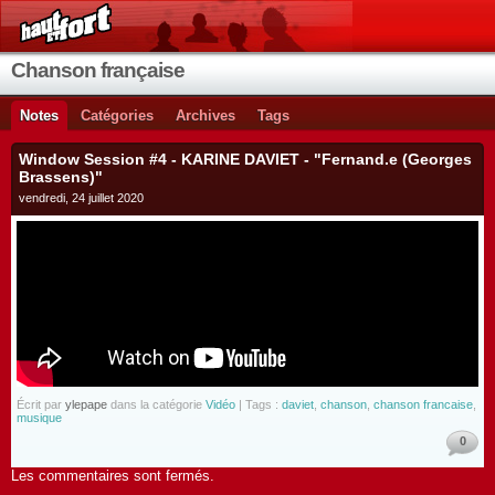
Chanson française
Notes
Catégories
Archives
Tags
Window Session #4 - KARINE DAVIET - "Fernand.e (Georges
Brassens)"
vendredi, 24 juillet 2020
Écrit par
ylepape
dans la catégorie
Vidéo
| Tags :
daviet
,
chanson
,
chanson francaise
,
musique
0
Les commentaires sont fermés.