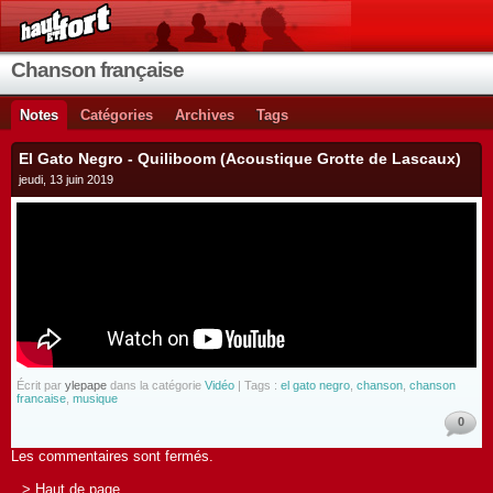
Chanson française
Notes
Catégories
Archives
Tags
El Gato Negro - Quiliboom (Acoustique Grotte de Lascaux)
jeudi, 13 juin 2019
Écrit par
ylepape
dans la catégorie
Vidéo
| Tags :
el gato negro
,
chanson
,
chanson
francaise
,
musique
0
Les commentaires sont fermés.
> Haut de page