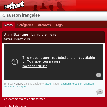
Chanson française
Notes
Catégories
Archives
Tags
Alain Bashung - La nuit je mens
samedi, 16 mars 2019
Écrit par
ylepape
dans la catégorie
Vidéo
| Tags :
bashung
,
chanson
,
chanson
francaise
,
musique
0
Les commentaires sont fermés.
> Haut de page