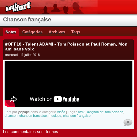
Chanson française
Notes
Catégories
Archives
Tags
#OFF18 - Talent ADAMI - Tom Poisson et Paul Roman, Mon
ami sans voix
mercredi, 11 juillet 2018
Écrit par
ylepape
dans la catégorie
Vidéo
| Tags :
off18
,
avignon off
,
tom poisson
,
chanson
,
chanson francaise
,
musique
,
chanson française
0
Les commentaires sont fermés.