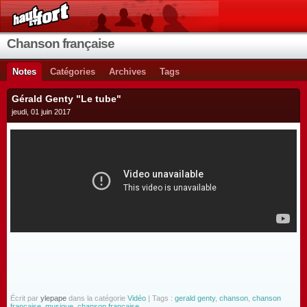
Chanson française
Notes
Catégories
Archives
Tags
Gérald Genty "Le tube"
jeudi, 01 juin 2017
Écrit par
ylepape
dans la catégorie
Vidéo
| Tags :
gerald genty
,
chanson
,
chanson
francaise
,
musique
,
chanson française