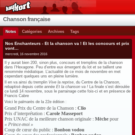
Chanson française
Notes
Catégories
Archives
Tags
Nos Enchanteurs - Et la chanson va ! Et les concours et prix
vont…
mercredi, 16 novembre 2016
Il y aurait bien 200, sinon plus, concours et tremplins de la chanson
dans l’Hexagone. Peu d’entre eux émergent du lot et se taillent une
renommée médiatique. L’actualité de ce mois de novembre en met
cependant quelques uns en pleine lumière.
Il en va ainsi du tremplin
Vive la reprise
, du Centre de la Chanson,
rebaptisé depuis cette année
Et la chanson va !
La finale s’est déroulée
ce lundi 14 novembre, sous le parrainage cette fois-ci et en présence de
Francis Cabre
Voici le palmarès de la 22e édition :
Grand Prix du Centre de la Chanson :
Clio
Prix d’interprétation :
Carole Masseport
Prix UNAC de la meilleure chanson originale :
Mèche​
pour
« Prince-moi »
Coup de cœur du public :
Bonbon vodou