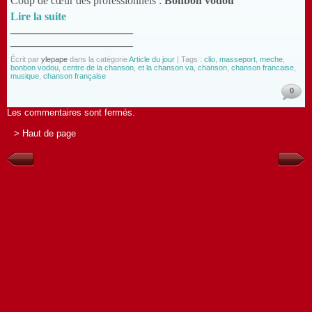
Coup de cœur des professionnels :
Bonbon vodou
Lire la suite
______________________
______________________
Écrit par
ylepape
dans la catégorie
Article du jour
| Tags :
clio
,
masseport
,
meche
,
bonbon vodou
,
centre de la chanson
,
et la chanson va
,
chanson
,
chanson francaise
,
musique
,
chanson française
0
Les commentaires sont fermés.
> Haut de page