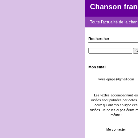
Chanson fran
Toute l'actualité de la cha
Rechercher
Mon email
yveslepape@gmail.com
Les textes accompagnant les
vidéos sont publiées par celles 
ceux qui ont mis en ligne ces
vidéos. Je ne les ai pas écrits m
même !
Me contacter