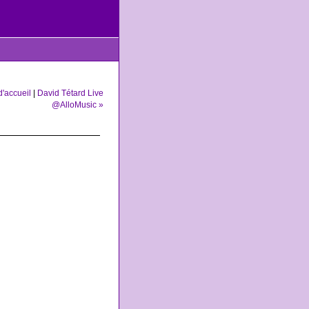
'accueil
|
David Tétard Live
@AlloMusic »