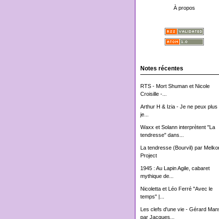
À propos
Notes récentes
RTS - Mort Shuman et Nicole
Croisille -...
Arthur H & Izia - Je ne peux plus 
je...
Waxx et Solann interprètent "La
tendresse" dans...
La tendresse (Bourvil) par Melko
Project
1945 : Au Lapin Agile, cabaret
mythique de...
Nicoletta et Léo Ferré "Avec le
temps" |...
Les clefs d'une vie - Gérard Man
par Jacques...