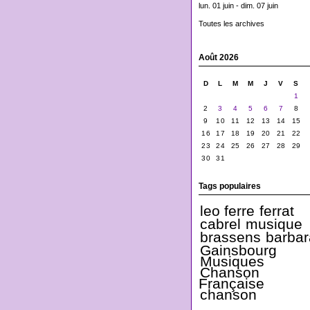
lun. 01 juin - dim. 07 juin
Toutes les archives
Août 2026
D
L
M
M
J
V
S
1
2
3
4
5
6
7
8
9
10
11
12
13
14
15
16
17
18
19
20
21
22
23
24
25
26
27
28
29
30
31
Tags populaires
leo ferre
ferrat
cabrel
musique
brassens
barbar
Gainsbourg
Musiques
Chanson
Française
chanson