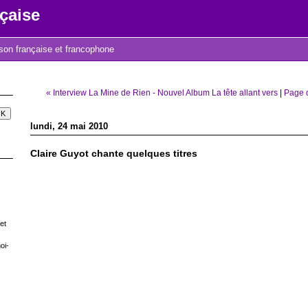
çaise
nson française et francophone
« Interview La Mine de Rien - Nouvel Album La tête allant vers
|
Page d
lundi, 24 mai 2010
Claire Guyot chante quelques titres
et
oi-