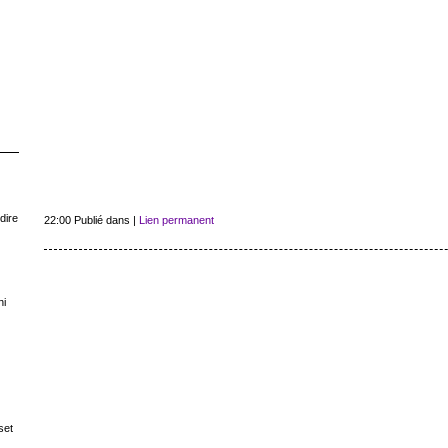
dire
22:00 Publié dans
|
Lien permanent
ni
set