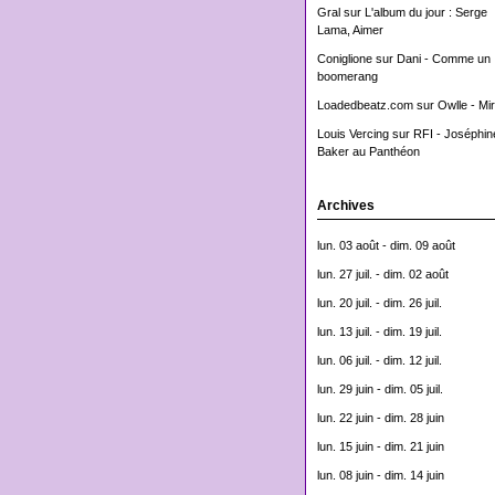
Gral
sur
L'album du jour : Serge
Lama, Aimer
Coniglione
sur
Dani - Comme un
boomerang
Loadedbeatz.com
sur
Owlle - Mi
Louis Vercing
sur
RFI - Joséphin
Baker au Panthéon
Archives
lun. 03 août - dim. 09 août
lun. 27 juil. - dim. 02 août
lun. 20 juil. - dim. 26 juil.
lun. 13 juil. - dim. 19 juil.
lun. 06 juil. - dim. 12 juil.
lun. 29 juin - dim. 05 juil.
lun. 22 juin - dim. 28 juin
lun. 15 juin - dim. 21 juin
lun. 08 juin - dim. 14 juin