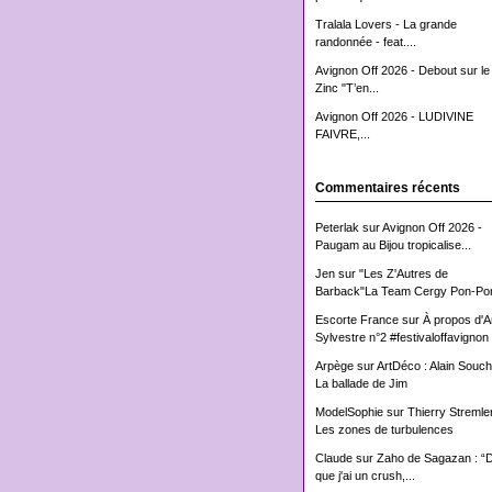
Tralala Lovers - La grande
randonnée - feat....
Avignon Off 2026 - Debout sur le
Zinc "T’en...
Avignon Off 2026 - LUDIVINE
FAIVRE,...
Commentaires récents
Peterlak
sur
Avignon Off 2026 -
Paugam au Bijou tropicalise...
Jen
sur
"Les Z'Autres de
Barback"La Team Cergy Pon-Pon
Escorte France
sur
À propos d'
Sylvestre n°2 #festivaloffavignon
Arpège
sur
ArtDéco : Alain Souch
La ballade de Jim
ModelSophie
sur
Thierry Stremler
Les zones de turbulences
Claude
sur
Zaho de Sagazan : “
que j'ai un crush,...