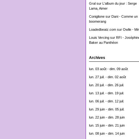
Gral
sur
L'album du jour : Serge
Lama, Aimer
Coniglione
sur
Dani - Comme un
boomerang
Loadedbeatz.com
sur
Owlle - Mi
Louis Vercing
sur
RFI - Joséphin
Baker au Panthéon
Archives
lun. 03 août - dim. 09 août
lun. 27 juil. - dim. 02 août
lun. 20 juil. - dim. 26 juil.
lun. 13 juil. - dim. 19 juil.
lun. 06 juil. - dim. 12 juil.
lun. 29 juin - dim. 05 juil.
lun. 22 juin - dim. 28 juin
lun. 15 juin - dim. 21 juin
lun. 08 juin - dim. 14 juin