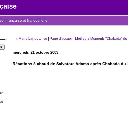
çaise
nson française et francophone
« Manu Larrouy, live
|
Page d'accueil
|
Meilleurs Moments "Chabada" du 
mercredi, 21 octobre 2009
Réactions à chaud de Salvatore Adamo après Chabada du 
et
oi-