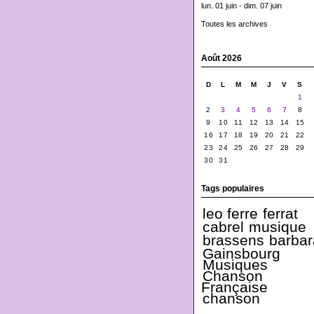
lun. 01 juin - dim. 07 juin
Toutes les archives
Août 2026
D
L
M
M
J
V
S
1
2
3
4
5
6
7
8
9
10
11
12
13
14
15
16
17
18
19
20
21
22
23
24
25
26
27
28
29
30
31
Tags populaires
leo ferre
ferrat
cabrel
musique
brassens
barbar
Gainsbourg
Musiques
Chanson
Française
chanson