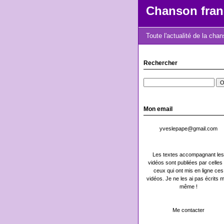
Chanson fran
Toute l'actualité de la cha
Rechercher
Mon email
yveslepape@gmail.com
Les textes accompagnant les
vidéos sont publiées par celles 
ceux qui ont mis en ligne ces
vidéos. Je ne les ai pas écrits m
même !
Me contacter