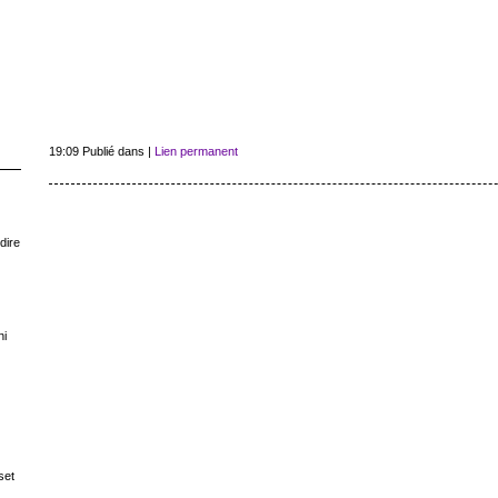
19:09 Publié dans
|
Lien permanent
dire
ni
set