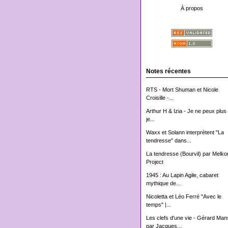
À propos
Notes récentes
RTS - Mort Shuman et Nicole
Croisille -...
Arthur H & Izia - Je ne peux plus 
je...
Waxx et Solann interprètent "La
tendresse" dans...
La tendresse (Bourvil) par Melko
Project
1945 : Au Lapin Agile, cabaret
mythique de...
Nicoletta et Léo Ferré "Avec le
temps" |...
Les clefs d'une vie - Gérard Man
par Jacques...